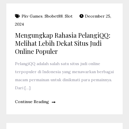
Pkv Games
,
Sbobet88
,
Slot
December 25,
2024
Mengungkap Rahasia PelangiQQ:
Melihat Lebih Dekat Situs Judi
Online Populer
PelangiQQ adalah salah satu situs judi online
terpopuler di Indonesia yang menawarkan berbagai
macam permainan untuk dinikmati para pemainnya.
Dari […]
Continue Reading