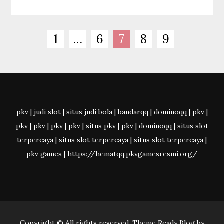
Posts
1
…
6
7
8
9
pagination
pkv
|
judi slot
|
situs judi bola
|
bandarqq
|
dominoqq
|
pkv
|
pkv
|
pkv
|
pkv
|
pkv
|
situs pkv
|
pkv
|
dominoqq
|
situs slot
terpercaya
|
situs slot terpercaya
|
situs slot terpercaya
|
pkv games
|
https://hematqq.pkvgamesresmi.org/
Copyright © All rights reserved. Theme Ready Blog by