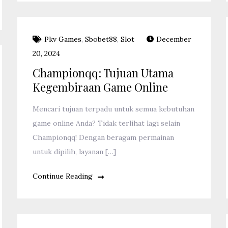
Pkv Games
,
Sbobet88
,
Slot
December
20, 2024
Championqq: Tujuan Utama
Kegembiraan Game Online
Mencari tujuan terpadu untuk semua kebutuhan
game online Anda? Tidak terlihat lagi selain
Championqq! Dengan beragam permainan
untuk dipilih, layanan […]
Continue Reading