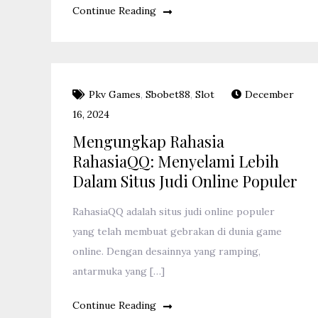
Continue Reading
Pkv Games
,
Sbobet88
,
Slot
December
16, 2024
Mengungkap Rahasia
RahasiaQQ: Menyelami Lebih
Dalam Situs Judi Online Populer
RahasiaQQ adalah situs judi online populer
yang telah membuat gebrakan di dunia game
online. Dengan desainnya yang ramping,
antarmuka yang […]
Continue Reading