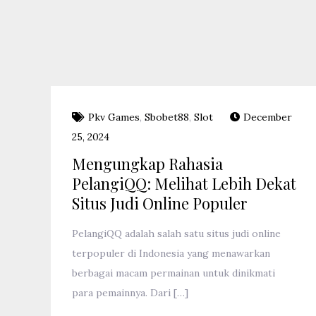
Pkv Games
,
Sbobet88
,
Slot
December
25, 2024
Mengungkap Rahasia
PelangiQQ: Melihat Lebih Dekat
Situs Judi Online Populer
PelangiQQ adalah salah satu situs judi online
terpopuler di Indonesia yang menawarkan
berbagai macam permainan untuk dinikmati
para pemainnya. Dari […]