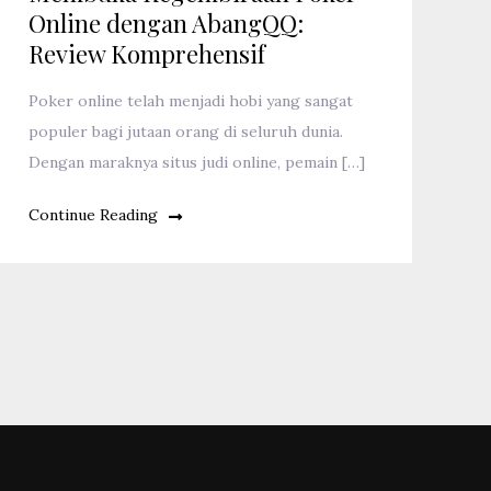
Online dengan AbangQQ:
Review Komprehensif
Poker online telah menjadi hobi yang sangat
populer bagi jutaan orang di seluruh dunia.
Dengan maraknya situs judi online, pemain […]
Continue Reading