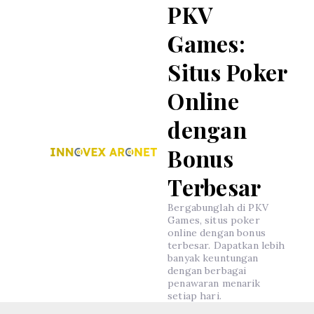
PKV
Skip
to
Games:
content
Situs Poker
Online
dengan
Bonus
Terbesar
Bergabunglah di PKV
Games, situs poker
online dengan bonus
terbesar. Dapatkan lebih
banyak keuntungan
dengan berbagai
penawaran menarik
setiap hari.