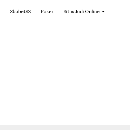
o
Sbobet88
Poker
Situs Judi Online