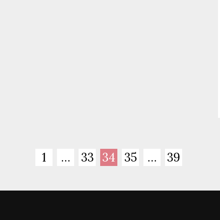
1
…
33
34
35
…
39