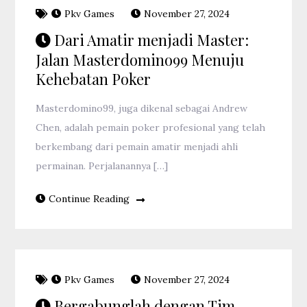
Pkv Games
November 27, 2024
Dari Amatir menjadi Master:
Jalan Masterdomino99 Menuju
Kehebatan Poker
Masterdomino99, juga dikenal sebagai Andrew
Chen, adalah pemain poker profesional yang telah
berkembang dari pemain amatir menjadi ahli
permainan. Perjalanannya […]
Continue Reading
Pkv Games
November 27, 2024
Bergabunglah dengan Tim