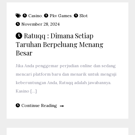
Casino
,
Pkv Games
,
Slot
November 28, 2024
Ratuqq : Dimana Setiap
Taruhan Berpeluang Menang
Besar
Jika Anda penggemar perjudian online dan sedang
mencari platform baru dan menarik untuk menguji
keberuntungan Anda, Ratuqq adalah jawabannya.
Kasino […]
Continue Reading