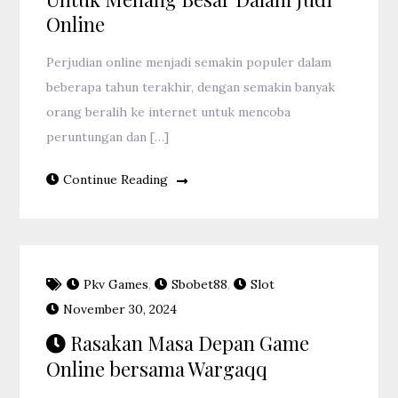
Online
Perjudian online menjadi semakin populer dalam
beberapa tahun terakhir, dengan semakin banyak
orang beralih ke internet untuk mencoba
peruntungan dan […]
Continue Reading
Pkv Games
,
Sbobet88
,
Slot
November 30, 2024
Rasakan Masa Depan Game
Online bersama Wargaqq