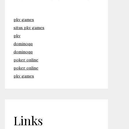
pkv games
situs pkv games
pkv
dominoqq
dominoqq
poker online
poker online
pkv games
Links