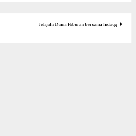
Jelajahi Dunia Hiburan bersama Indoqq