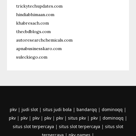
trickytechupdates.com
hindiabhimaan.com
khabresach.com
thecbdblogs.com
autoresearchchemicals.com
apnabusinesskaro.com
suleckiego.com
pkv
|
judi slot
|
situs judi bola
|
bandarqq
|
dominoqq
|
pkv
|
pkv
|
pkv
|
pkv
|
pkv
|
situs pkv
|
pkv
|
dominoqq
|
situs slot terpercaya
|
situs slot terpercaya
|
situs slot
terpercaya
|
pkv games
|