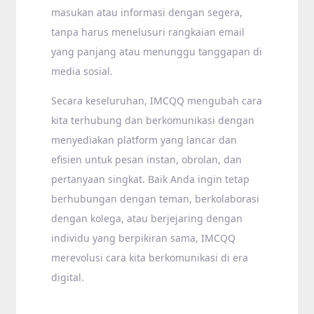
masukan atau informasi dengan segera,
tanpa harus menelusuri rangkaian email
yang panjang atau menunggu tanggapan di
media sosial.
Secara keseluruhan, IMCQQ mengubah cara
kita terhubung dan berkomunikasi dengan
menyediakan platform yang lancar dan
efisien untuk pesan instan, obrolan, dan
pertanyaan singkat. Baik Anda ingin tetap
berhubungan dengan teman, berkolaborasi
dengan kolega, atau berjejaring dengan
individu yang berpikiran sama, IMCQQ
merevolusi cara kita berkomunikasi di era
digital.