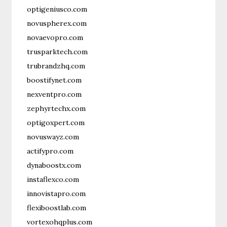
optigeniusco.com
novuspherex.com
novaevopro.com
trusparktech.com
trubrandzhq.com
boostifynet.com
nexventpro.com
zephyrtechx.com
optigoxpert.com
novuswayz.com
actifypro.com
dynaboostx.com
instaflexco.com
innovistapro.com
flexiboostlab.com
vortexohqplus.com