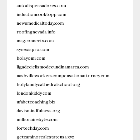
autodispensadores.com
inductioncooktopp.com
newsmedicaltoday.com
roofingnevada.info
magconnectx.com
synexispro.com
holayomi.com
ligadeciclismodecundinamarca.com
nashvilleworkerscompensationattorney.com
holyfamilycathedralschool.org
londonkiddy.com
ufabetcoaching.biz
davismindfulness.org
millionairebyte.com
fortechday.com
getcaminorealestateusa.xyz