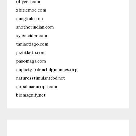
ohyeea.com
zhitiemoe.com
nungkub.com
anotherindian.com
xylemcider.com
taniaetiago.com
juzfitketo.com
pasomaga.com
impactgardencbdgummies.org
naturesstimulantcbd.net
nopalinaeuropa.com
biomagnify.net