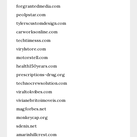
forgrantedmedia.com
peolpstar.com
tylerscustomdesign.com
carworksonline.com
techtimesss.com
virylstore.com
motorstell.com
health150years.com
prescriptions-drug.org
technocrewsolution.com
viraltokvibes.com
vivianebritoimoveis.com
magforbes.net
monkeycap.org
sdenix.net
amarinhillcrest.com