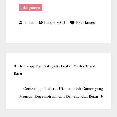
pkv games
June 4, 2026
Pkv Games
Post
Gemarqq: Bangkitnya Kekuatan Media Sosial
Baru
navigation
Centralqq: Platform Utama untuk Gamer yang
Mencari Kegembiraan dan Kemenangan Besar