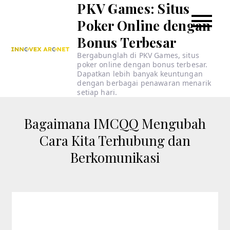
PKV Games: Situs
Skip
to
Poker Online dengan
content
Bonus Terbesar
Bergabunglah di PKV Games, situs
poker online dengan bonus terbesar.
Dapatkan lebih banyak keuntungan
dengan berbagai penawaran menarik
setiap hari.
Bagaimana IMCQQ Mengubah
Cara Kita Terhubung dan
Berkomunikasi