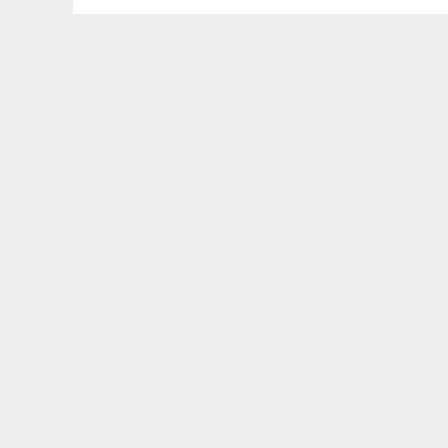
navigation