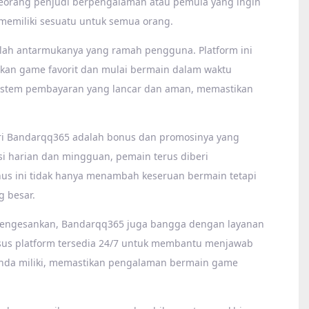
seorang penjudi berpengalaman atau pemula yang ingin
 memiliki sesuatu untuk semua orang.
alah antarmukanya yang ramah pengguna. Platform ini
n game favorit dan mulai bermain dalam waktu
sistem pembayaran yang lancar dan aman, memastikan
i Bandarqq365 adalah bonus dan promosinya yang
 harian dan mingguan, pemain terus diberi
us ini tidak hanya menambah keseruan bermain tetapi
 besar.
mengesankan, Bandarqq365 juga bangga dengan layanan
sus platform tersedia 24/7 untuk membantu menjawab
nda miliki, memastikan pengalaman bermain game