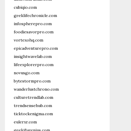
cubiqio.com
geeklifechronicle.com
infospherepro.com
foodiesavorpro.com
vortexohq.com
epicadventurepro.com
insightwavelab.com
lifeexplorerpro.com
novusgo.com
bytestormpro.com
wanderlustchrono.com
culturetrendlab.com
trendsensehub.com
ticktockenigma.com
eulerxr.com
geekifygenius.com