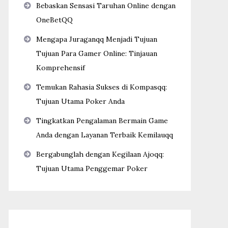
Bebaskan Sensasi Taruhan Online dengan
OneBetQQ
Mengapa Juraganqq Menjadi Tujuan
Tujuan Para Gamer Online: Tinjauan
Komprehensif
Temukan Rahasia Sukses di Kompasqq:
Tujuan Utama Poker Anda
Tingkatkan Pengalaman Bermain Game
Anda dengan Layanan Terbaik Kemilauqq
Bergabunglah dengan Kegilaan Ajoqq:
Tujuan Utama Penggemar Poker