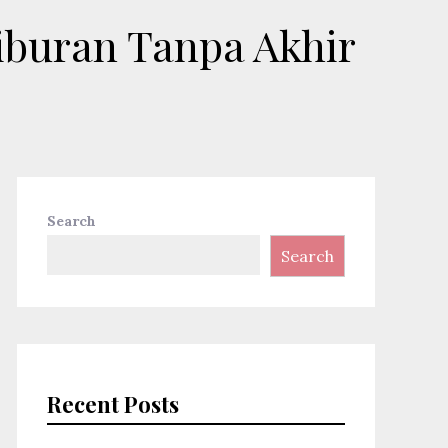
iburan Tanpa Akhir
Search
Search
Recent Posts