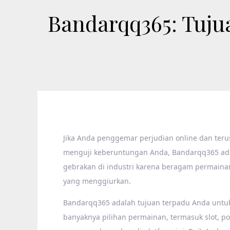
Bandarqq365: Tuju
Jika Anda penggemar perjudian online dan teru
menguji keberuntungan Anda, Bandarqq365 ada
gebrakan di industri karena beragam permain
yang menggiurkan.
Bandarqq365 adalah tujuan terpadu Anda untu
banyaknya pilihan permainan, termasuk slot, po