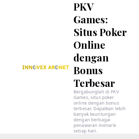
PKV
Skip
to
Games:
content
Situs Poker
Online
dengan
Bonus
Terbesar
Bergabunglah di PKV
Games, situs poker
online dengan bonus
terbesar. Dapatkan lebih
banyak keuntungan
dengan berbagai
penawaran menarik
setiap hari.