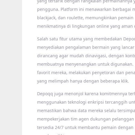
yang tertarik dengan rangkaian permainannya 
pengguna. Platform ini menawarkan berbagai ma
blackjack, dan roulette, memungkinkan pemai
menikmatinya di lingkungan online yang aman 
Salah satu fitur utama yang membedakan Depoqq
menyediakan pengalaman bermain yang lancar 
dirancang agar mudah dinavigasi, dengan kontr
membuatnya menyenangkan untuk digunakan.
favorit mereka, melakukan penyetoran dan pen
yang melimpah hanya dengan beberapa klik.
Depoqq juga menonjol karena komitmennya ter
menggunakan teknologi enkripsi tercanggih un
memastikan bahwa data mereka selalu tersimpan
mempekerjakan tim agen dukungan pelanggan
tersedia 24/7 untuk membantu pemain dengan 