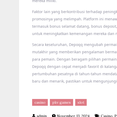
mereka miliki.
Faktor lain yang berkontribusi terhadap penin
promosinya yang melimpah. Platform ini mena
termasuk bonus selamat datang, bonus deposit
untuk meningkatkan kemenangan mereka dan m
Secara keseluruhan, Depoqq mengubah permain
mutakhir yang memberikan pengalaman bermai
para pemain. Dengan beragam pilihan permaina
Depoqq dengan cepat menjadi favorit di kalan
pertumbuhan pesatnya di tahun-tahun mendata
baru dan menarik, pastikan untuk mengunjungi
casino
pkv games
slot
November 13, 2024
Casino
,
P