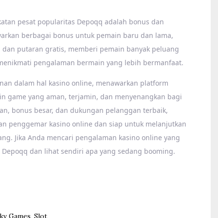
gkatan pesat popularitas Depoqq adalah bonus dan
warkan berbagai bonus untuk pemain baru dan lama,
, dan putaran gratis, memberi pemain banyak peluang
enikmati pengalaman bermain yang lebih bermanfaat.
an dalam hal kasino online, menawarkan platform
n game yang aman, terjamin, dan menyenangkan bagi
n, bonus besar, dan dukungan pelanggan terbaik,
gan penggemar kasino online dan siap untuk melanjutkan
ng. Jika Anda mencari pengalaman kasino online yang
 Depoqq dan lihat sendiri apa yang sedang booming.
kv Games
,
Slot