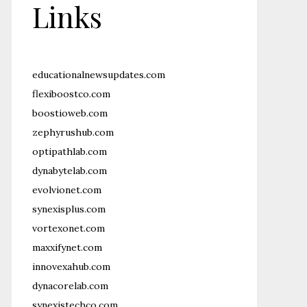
Links
educationalnewsupdates.com
flexiboostco.com
boostioweb.com
zephyrushub.com
optipathlab.com
dynabytelab.com
evolvionet.com
synexisplus.com
vortexonet.com
maxxifynet.com
innovexahub.com
dynacorelab.com
synexistechco.com