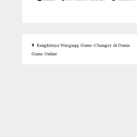
Post
Bangkitnya Wargaqq: Game-Changer di Dunia
Game Online
navigation