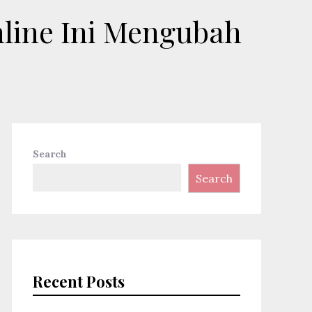
line Ini Mengubah
Search
Search
Recent Posts