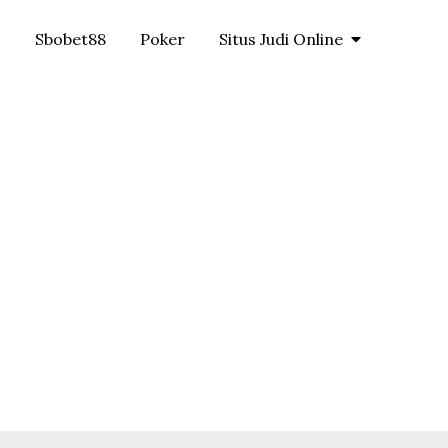
o
Sbobet88
Poker
Situs Judi Online