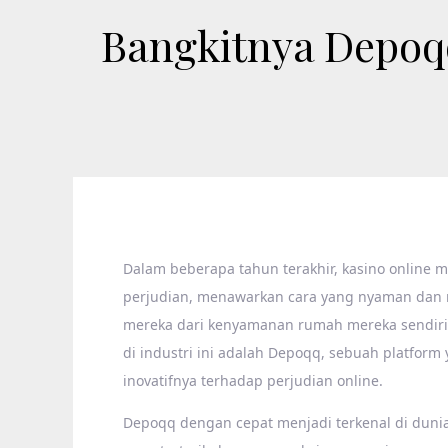
Bangkitnya Depoq
Dalam beberapa tahun terakhir, kasino online 
perjudian, menawarkan cara yang nyaman dan 
mereka dari kenyamanan rumah mereka sendiri.
di industri ini adalah Depoqq, sebuah platf
inovatifnya terhadap perjudian online.
Depoqq dengan cepat menjadi terkenal di dunia