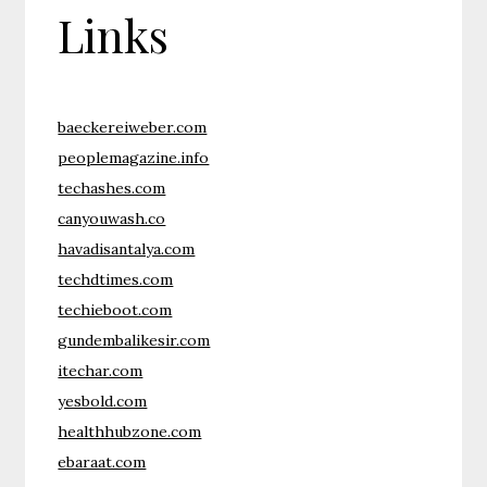
Links
baeckereiweber.com
peoplemagazine.info
techashes.com
canyouwash.co
havadisantalya.com
techdtimes.com
techieboot.com
gundembalikesir.com
itechar.com
yesbold.com
healthhubzone.com
ebaraat.com