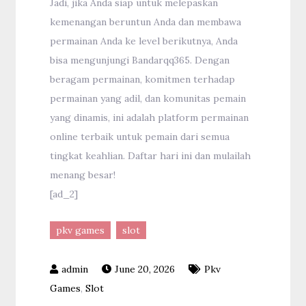
Jadi, jika Anda siap untuk melepaskan
kemenangan beruntun Anda dan membawa
permainan Anda ke level berikutnya, Anda
bisa mengunjungi Bandarqq365. Dengan
beragam permainan, komitmen terhadap
permainan yang adil, dan komunitas pemain
yang dinamis, ini adalah platform permainan
online terbaik untuk pemain dari semua
tingkat keahlian. Daftar hari ini dan mulailah
menang besar!
[ad_2]
pkv games
slot
June 20, 2026
Pkv
Games
,
Slot