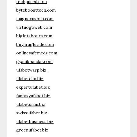
techjuiced.com
byteboosttech.com
magnexushub.com
virtuogoweb.com
biglotshours.com
buyliraglutide.com
onlinesafemeds.com
gyanibhandar.com
ufabetwarp.biz
ufabetclip.biz
expertufabet.biz
fantasyufabet.biz
ufabetsiam.biz
swissufabet.biz
ufabetbusiness.biz
greenufabet.biz