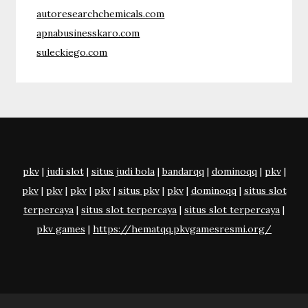
autoresearchchemicals.com
apnabusinesskaro.com
suleckiego.com
pkv
|
judi slot
|
situs judi bola
|
bandarqq
|
dominoqq
|
pkv
|
pkv
|
pkv
|
pkv
|
pkv
|
situs pkv
|
pkv
|
dominoqq
|
situs slot
terpercaya
|
situs slot terpercaya
|
situs slot terpercaya
|
pkv games
|
https://hematqq.pkvgamesresmi.org/