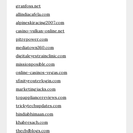
granfoss.net
allindiacafela.com
alpineskiracing2007.com
casino-vulkan-online.net
pitrepower.com
mediatown360.com
digitaleyestrainclinic.com
missionposible.com
online-casinos-vegas.com
xfinityrouterlogin.com
marketingjacks.com
topappliancereviews.com
trickytechupdates.com
hindiabhimaan.com
khabresach.com
thecbdblogs.com