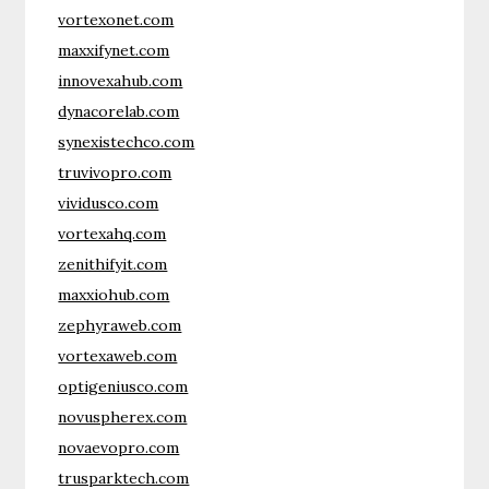
vortexonet.com
maxxifynet.com
innovexahub.com
dynacorelab.com
synexistechco.com
truvivopro.com
vividusco.com
vortexahq.com
zenithifyit.com
maxxiohub.com
zephyraweb.com
vortexaweb.com
optigeniusco.com
novuspherex.com
novaevopro.com
trusparktech.com