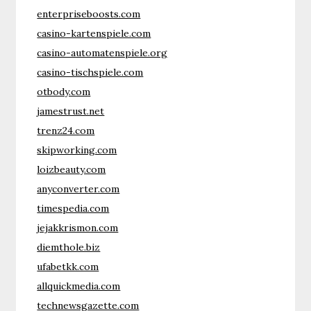
enterpriseboosts.com
casino-kartenspiele.com
casino-automatenspiele.org
casino-tischspiele.com
otbody.com
jamestrust.net
trenz24.com
skipworking.com
loizbeauty.com
anyconverter.com
timespedia.com
jejakkrismon.com
diemthole.biz
ufabetkk.com
allquickmedia.com
technewsgazette.com