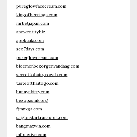
pureglowfacecream.com
kingofherrings.com
mrbetjapan.com
anewentity.biz
appkuala.com
seo7days.com
pureglowcream.com
bloemenbezorgenvandaag.com
secrettohairgrowth.com
tasteofthaitogo.com
bunnynkitty.com
bezopasnik.org
fjmnxga.com
saigonstartransport.com
bangmaxwin.com
infonetive.com