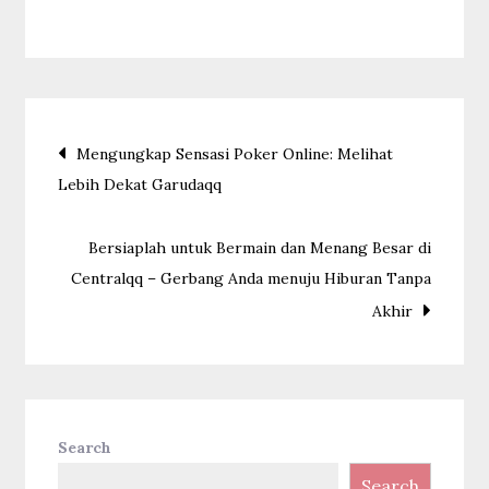
Post
Mengungkap Sensasi Poker Online: Melihat
Lebih Dekat Garudaqq
navigation
Bersiaplah untuk Bermain dan Menang Besar di
Centralqq – Gerbang Anda menuju Hiburan Tanpa
Akhir
Search
Search