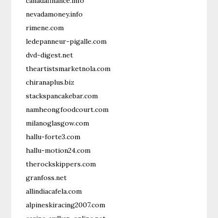
canadafinance.info
nevadamoney.info
rimene.com
ledepanneur-pigalle.com
dvd-digest.net
theartistsmarketnola.com
chiranaplus.biz
stackspancakebar.com
namheongfoodcourt.com
milanoglasgow.com
hallu-forte3.com
hallu-motion24.com
therockskippers.com
granfoss.net
allindiacafela.com
alpineskiracing2007.com