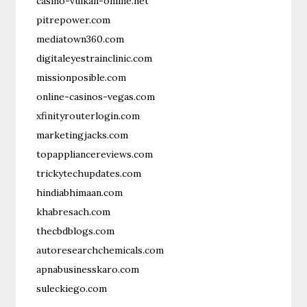
casino-vulkan-online.net
pitrepower.com
mediatown360.com
digitaleyestrainclinic.com
missionposible.com
online-casinos-vegas.com
xfinityrouterlogin.com
marketingjacks.com
topappliancereviews.com
trickytechupdates.com
hindiabhimaan.com
khabresach.com
thecbdblogs.com
autoresearchchemicals.com
apnabusinesskaro.com
suleckiego.com