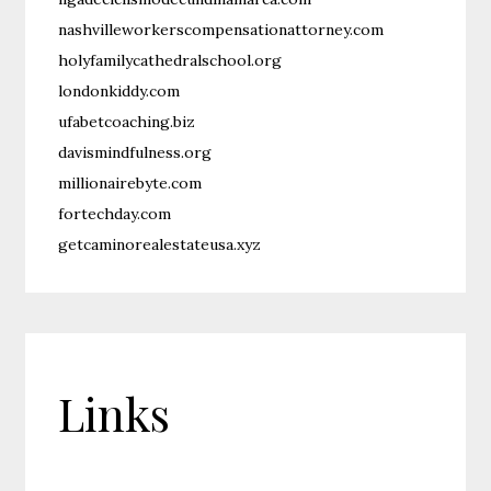
nashvilleworkerscompensationattorney.com
holyfamilycathedralschool.org
londonkiddy.com
ufabetcoaching.biz
davismindfulness.org
millionairebyte.com
fortechday.com
getcaminorealestateusa.xyz
Links