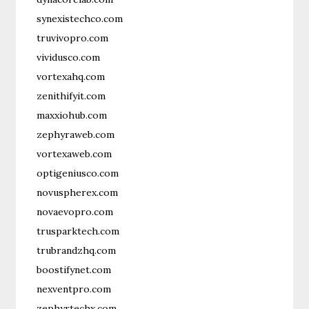
synexistechco.com
truvivopro.com
vividusco.com
vortexahq.com
zenithifyit.com
maxxiohub.com
zephyraweb.com
vortexaweb.com
optigeniusco.com
novuspherex.com
novaevopro.com
trusparktech.com
trubrandzhq.com
boostifynet.com
nexventpro.com
zephyrtechx.com