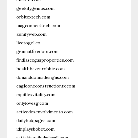
geekifygenius.com
orbitextech.com
magconnecttech.com
zenifyweb.com
livetogel.co
genmatfiredoor.com
findlascegasproperties.com
healthhavenrobbie.com
donanddonnadesigns.com
eagleoneconstructiontx.com
equiflexvitality.com
onlylovesg.com
activedesenvolvimento.com
dailyhubpages.com
idnplaysbobet.com
sattakingvikidadacall.com