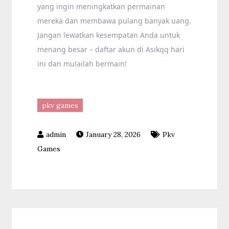
yang ingin meningkatkan permainan
mereka dan membawa pulang banyak uang.
Jangan lewatkan kesempatan Anda untuk
menang besar – daftar akun di Asikqq hari
ini dan mulailah bermain!
pkv games
January 28, 2026
Pkv
Games