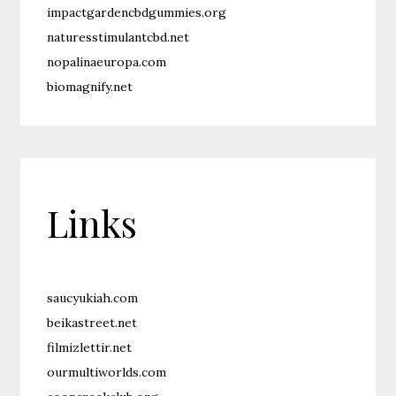
impactgardencbdgummies.org
naturesstimulantcbd.net
nopalinaeuropa.com
biomagnify.net
Links
saucyukiah.com
beikastreet.net
filmizlettir.net
ourmultiworlds.com