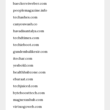
baeckereiweber.com
peoplemagazine.info
techashes.com
canyouwash.co
havadisantalya.com
techdtimes.com
techieboot.com
gundembalikesir.com
itechar.com
yesbold.com
healthhubzone.com
ebaraat.com
techjuiced.com
byteboosttech.com
magnexushub.com
virtuogoweb.com