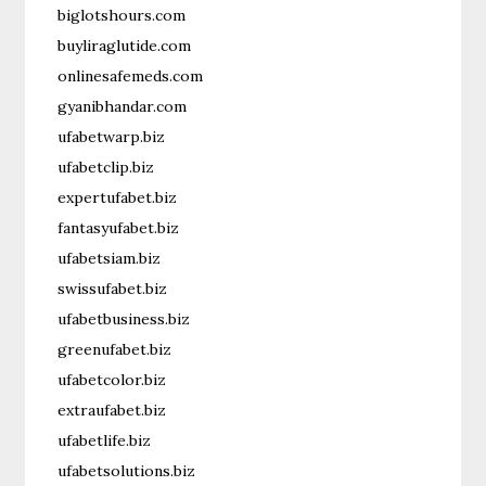
biglotshours.com
buyliraglutide.com
onlinesafemeds.com
gyanibhandar.com
ufabetwarp.biz
ufabetclip.biz
expertufabet.biz
fantasyufabet.biz
ufabetsiam.biz
swissufabet.biz
ufabetbusiness.biz
greenufabet.biz
ufabetcolor.biz
extraufabet.biz
ufabetlife.biz
ufabetsolutions.biz