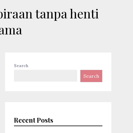
iraan tanpa henti
tama
Search
Search
Recent Posts