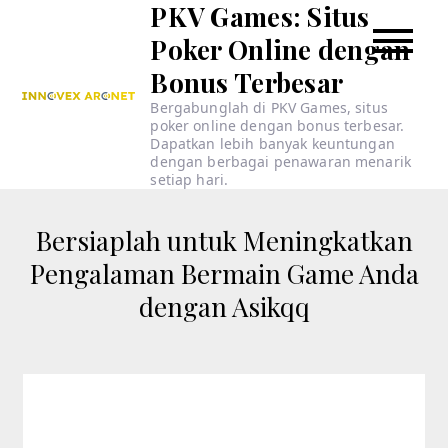
PKV Games: Situs
Skip
to
Poker Online dengan
content
Bonus Terbesar
Bergabunglah di PKV Games, situs
poker online dengan bonus terbesar.
Dapatkan lebih banyak keuntungan
dengan berbagai penawaran menarik
setiap hari.
Bersiaplah untuk Meningkatkan
Pengalaman Bermain Game Anda
dengan Asikqq