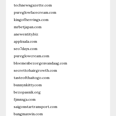
technewsgazette.com
pureglowfacecream.com
kingofherrings.com
mrbetjapan.com
anewentity.biz
appkuala.com
seo7days.com
pureglowcream.com
bloemenbezorgenvandaag.com
secrettohairgrowth.com
tasteofthaitogo.com
bunnynkitty.com
bezopasnik.org
fjmnxga.com
saigonstartransport.com
bangmaxwin.com