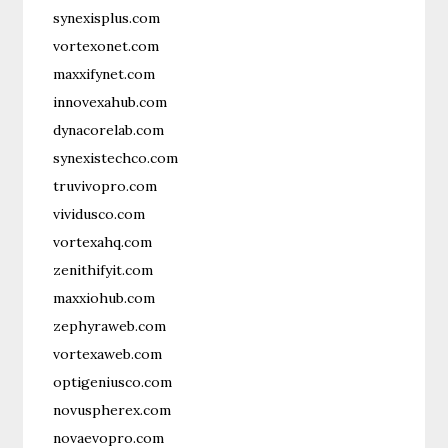
synexisplus.com
vortexonet.com
maxxifynet.com
innovexahub.com
dynacorelab.com
synexistechco.com
truvivopro.com
vividusco.com
vortexahq.com
zenithifyit.com
maxxiohub.com
zephyraweb.com
vortexaweb.com
optigeniusco.com
novuspherex.com
novaevopro.com