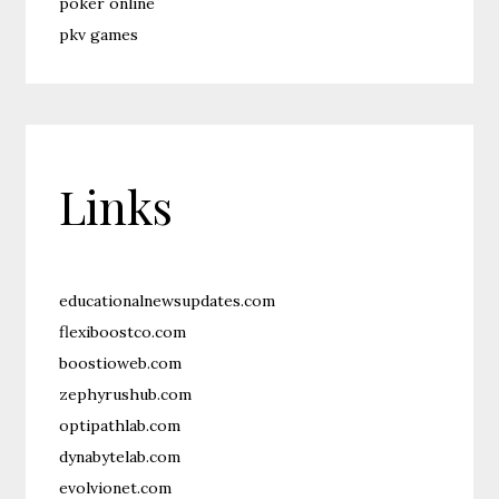
poker online
pkv games
Links
educationalnewsupdates.com
flexiboostco.com
boostioweb.com
zephyrushub.com
optipathlab.com
dynabytelab.com
evolvionet.com