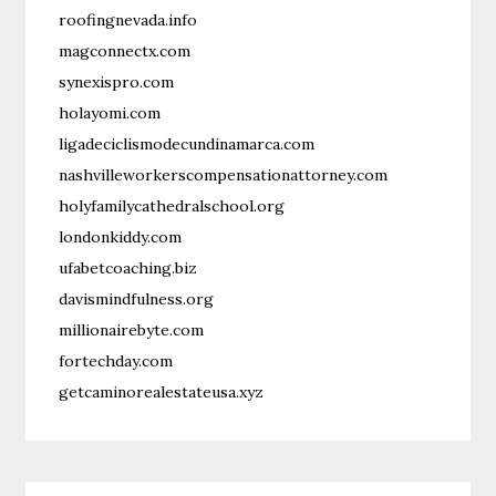
roofingnevada.info
magconnectx.com
synexispro.com
holayomi.com
ligadeciclismodecundinamarca.com
nashvilleworkerscompensationattorney.com
holyfamilycathedralschool.org
londonkiddy.com
ufabetcoaching.biz
davismindfulness.org
millionairebyte.com
fortechday.com
getcaminorealestateusa.xyz