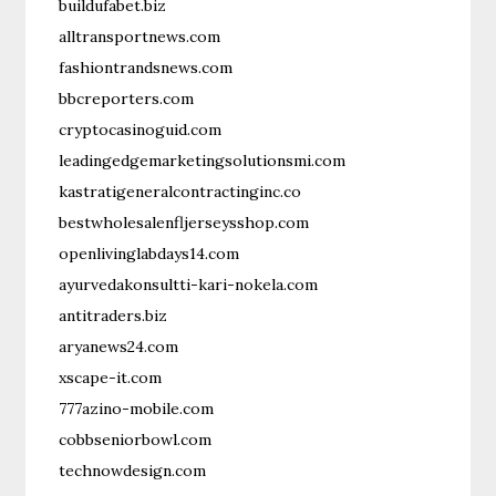
buildufabet.biz
alltransportnews.com
fashiontrandsnews.com
bbcreporters.com
cryptocasinoguid.com
leadingedgemarketingsolutionsmi.com
kastratigeneralcontractinginc.co
bestwholesalenfljerseysshop.com
openlivinglabdays14.com
ayurvedakonsultti-kari-nokela.com
antitraders.biz
aryanews24.com
xscape-it.com
777azino-mobile.com
cobbseniorbowl.com
technowdesign.com