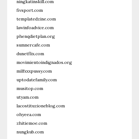
ningkatinskill.com
fivsport.com
templatedzine.com
lawinfoadvice.com
phenqdietplan.org
sumnercafe.com
dunetflix.com
movimientoindignados.org
milfxxxpussy.com
uptodatefamily.com
musitop.com
utyam.com
lacostituzioneblog.com
ohyeea.com
zhitiemoe.com
nungkub.com