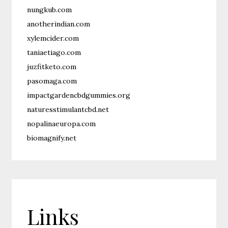
nungkub.com
anotherindian.com
xylemcider.com
taniaetiago.com
juzfitketo.com
pasomaga.com
impactgardencbdgummies.org
naturesstimulantcbd.net
nopalinaeuropa.com
biomagnify.net
Links