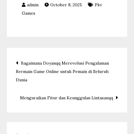
October 8, 2025
Pkv
Games
Post
Bagaimana Doyanqq Merevolusi Pengalaman
Bermain Game Online untuk Pemain di Seluruh
navigation
Dunia
Menguraikan Fitur dan Keunggulan Lintasanqq