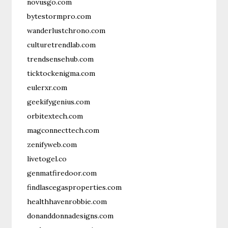
novusgo.com
bytestormpro.com
wanderlustchrono.com
culturetrendlab.com
trendsensehub.com
ticktockenigma.com
eulerxr.com
geekifygenius.com
orbitextech.com
magconnecttech.com
zenifyweb.com
livetogel.co
genmatfiredoor.com
findlascegasproperties.com
healthhavenrobbie.com
donanddonnadesigns.com