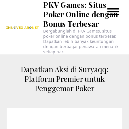
PKV Games: Situs
Skip
to
Poker Online dengan
content
Bonus Terbesar
Bergabunglah di PKV Games, situs
poker online dengan bonus terbesar.
Dapatkan lebih banyak keuntungan
dengan berbagai penawaran menarik
setiap hari.
Dapatkan Aksi di Suryaqq:
Platform Premier untuk
Penggemar Poker