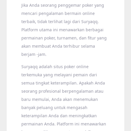
Jika Anda seorang penggemar poker yang
mencari pengalaman bermain online
terbaik, tidak terlihat lagi dari Suryaqq.
Platform utama ini menawarkan berbagai
permainan poker, turnamen, dan fitur yang
akan membuat Anda terhibur selama
berjam -jam.
Suryaqq adalah situs poker online
terkemuka yang melayani pemain dari
semua tingkat keterampilan. Apakah Anda
seorang profesional berpengalaman atau
baru memulai, Anda akan menemukan
banyak peluang untuk mengasah
keterampilan Anda dan meningkatkan
permainan Anda. Platform ini menawarkan