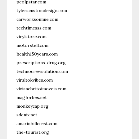
peolpstar.com
tylerscustomdesign.com
carworksonline.com
techtimesss.com
virylstore.com
motorstell.com
health150years.com
prescriptions-drug.org
technocrewsolution.com
viraltokvibes.com
vivianebritoimoveis.com
magforbes.net
monkeycap.org
sdenix.net
amarinhillcrest.com
the-tourist.org