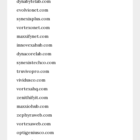
dynabytelab.com
evolvionet.com
synexisplus.com
vortexonet.com
maxxifynet.com
innovexahub.com
dynacorelab.com
synexistechco.com
truvivopro.com
vividusco.com
vortexahq.com
zenithifyit.com
maxxiohub.com
zephyraweb.com
vortexaweb.com
optigeniusco.com