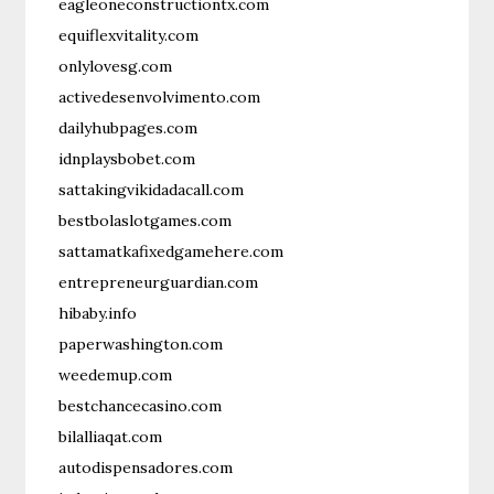
eagleoneconstructiontx.com
equiflexvitality.com
onlylovesg.com
activedesenvolvimento.com
dailyhubpages.com
idnplaysbobet.com
sattakingvikidadacall.com
bestbolaslotgames.com
sattamatkafixedgamehere.com
entrepreneurguardian.com
hibaby.info
paperwashington.com
weedemup.com
bestchancecasino.com
bilalliaqat.com
autodispensadores.com