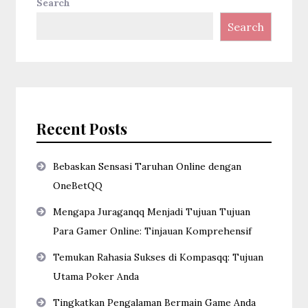
Search
Search
Recent Posts
Bebaskan Sensasi Taruhan Online dengan
OneBetQQ
Mengapa Juraganqq Menjadi Tujuan Tujuan
Para Gamer Online: Tinjauan Komprehensif
Temukan Rahasia Sukses di Kompasqq: Tujuan
Utama Poker Anda
Tingkatkan Pengalaman Bermain Game Anda