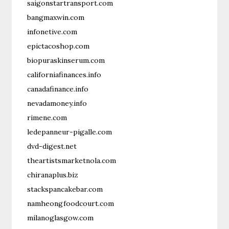
saigonstartransport.com
bangmaxwin.com
infonetive.com
epictacoshop.com
biopuraskinserum.com
californiafinances.info
canadafinance.info
nevadamoney.info
rimene.com
ledepanneur-pigalle.com
dvd-digest.net
theartistsmarketnola.com
chiranaplus.biz
stackspancakebar.com
namheongfoodcourt.com
milanoglasgow.com