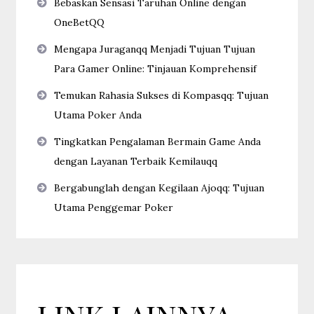
Bebaskan Sensasi Taruhan Online dengan
OneBetQQ
Mengapa Juraganqq Menjadi Tujuan Tujuan
Para Gamer Online: Tinjauan Komprehensif
Temukan Rahasia Sukses di Kompasqq: Tujuan
Utama Poker Anda
Tingkatkan Pengalaman Bermain Game Anda
dengan Layanan Terbaik Kemilauqq
Bergabunglah dengan Kegilaan Ajoqq: Tujuan
Utama Penggemar Poker