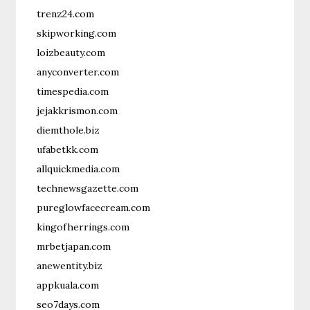
trenz24.com
skipworking.com
loizbeauty.com
anyconverter.com
timespedia.com
jejakkrismon.com
diemthole.biz
ufabetkk.com
allquickmedia.com
technewsgazette.com
pureglowfacecream.com
kingofherrings.com
mrbetjapan.com
anewentity.biz
appkuala.com
seo7days.com