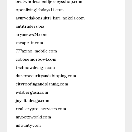
bestwholesalenfljerseysshop.com
openlivinglabdays14.com
ayurvedakonsultti-kari-nokela.com
antitraders.biz
aryanews24.com
xscape-it.com
777azino-mobile.com
cobbseniorbowl.com
technowdesign.com
durexsecurityandshipping.com
cityroofingandplannig.com
ivdabergasa.com
juyultadesga.com
real-crypto-services.com
mypetzworld.com
infounty.com