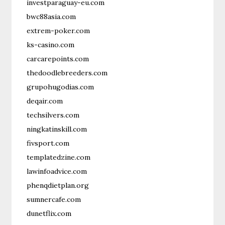
investparaguay-eu.com
bwc88asia.com
extrem-poker.com
ks-casino.com
carcarepoints.com
thedoodlebreeders.com
grupohugodias.com
deqair.com
techsilvers.com
ningkatinskill.com
fivsport.com
templatedzine.com
lawinfoadvice.com
phenqdietplan.org
sumnercafe.com
dunetflix.com