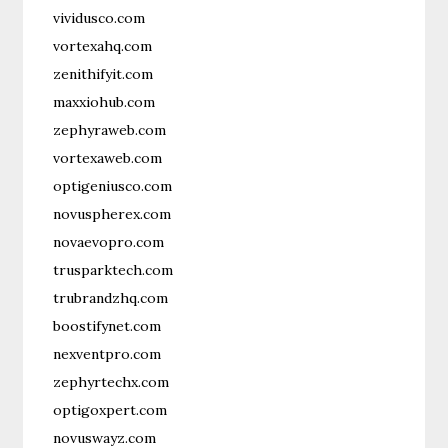
vividusco.com
vortexahq.com
zenithifyit.com
maxxiohub.com
zephyraweb.com
vortexaweb.com
optigeniusco.com
novuspherex.com
novaevopro.com
trusparktech.com
trubrandzhq.com
boostifynet.com
nexventpro.com
zephyrtechx.com
optigoxpert.com
novuswayz.com