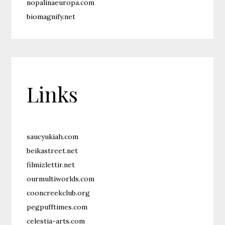
nopalinaeuropa.com
biomagnify.net
Links
saucyukiah.com
beikastreet.net
filmizlettir.net
ourmultiworlds.com
cooncreekclub.org
pegpufftimes.com
celestia-arts.com