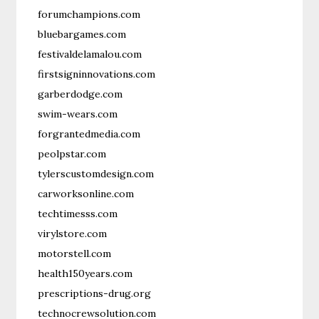
forumchampions.com
bluebargames.com
festivaldelamalou.com
firstsigninnovations.com
garberdodge.com
swim-wears.com
forgrantedmedia.com
peolpstar.com
tylerscustomdesign.com
carworksonline.com
techtimesss.com
virylstore.com
motorstell.com
health150years.com
prescriptions-drug.org
technocrewsolution.com