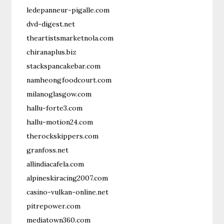
ledepanneur-pigalle.com
dvd-digest.net
theartistsmarketnola.com
chiranaplus.biz
stackspancakebar.com
namheongfoodcourt.com
milanoglasgow.com
hallu-forte3.com
hallu-motion24.com
therockskippers.com
granfoss.net
allindiacafela.com
alpineskiracing2007.com
casino-vulkan-online.net
pitrepower.com
mediatown360.com