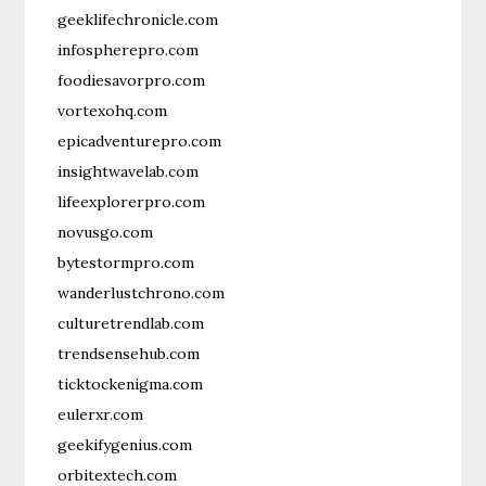
geeklifechronicle.com
infospherepro.com
foodiesavorpro.com
vortexohq.com
epicadventurepro.com
insightwavelab.com
lifeexplorerpro.com
novusgo.com
bytestormpro.com
wanderlustchrono.com
culturetrendlab.com
trendsensehub.com
ticktockenigma.com
eulerxr.com
geekifygenius.com
orbitextech.com