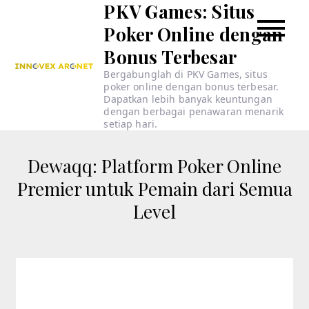
PKV Games: Situs
Skip
to
Poker Online dengan
content
Bonus Terbesar
Bergabunglah di PKV Games, situs
poker online dengan bonus terbesar.
Dapatkan lebih banyak keuntungan
dengan berbagai penawaran menarik
setiap hari.
Dewaqq: Platform Poker Online
Premier untuk Pemain dari Semua
Level