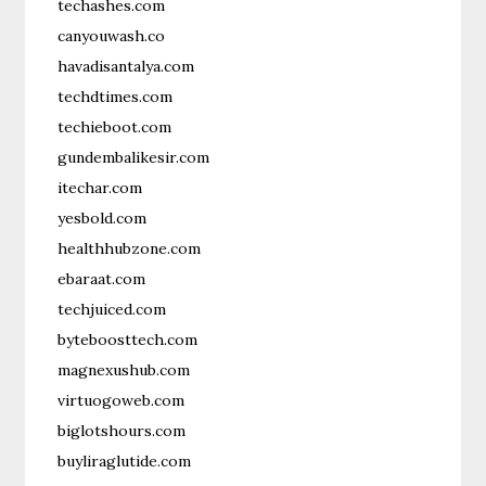
techashes.com
canyouwash.co
havadisantalya.com
techdtimes.com
techieboot.com
gundembalikesir.com
itechar.com
yesbold.com
healthhubzone.com
ebaraat.com
techjuiced.com
byteboosttech.com
magnexushub.com
virtuogoweb.com
biglotshours.com
buyliraglutide.com