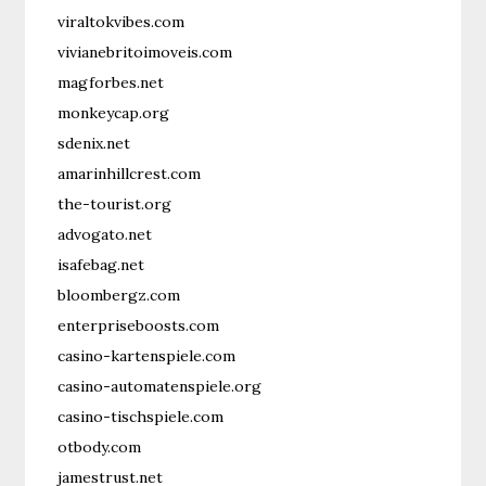
viraltokvibes.com
vivianebritoimoveis.com
magforbes.net
monkeycap.org
sdenix.net
amarinhillcrest.com
the-tourist.org
advogato.net
isafebag.net
bloombergz.com
enterpriseboosts.com
casino-kartenspiele.com
casino-automatenspiele.org
casino-tischspiele.com
otbody.com
jamestrust.net