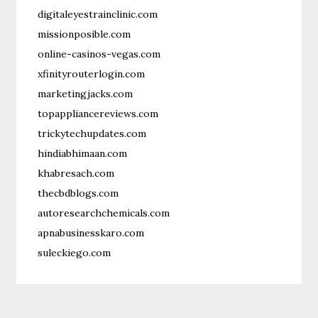
digitaleyestrainclinic.com
missionposible.com
online-casinos-vegas.com
xfinityrouterlogin.com
marketingjacks.com
topappliancereviews.com
trickytechupdates.com
hindiabhimaan.com
khabresach.com
thecbdblogs.com
autoresearchchemicals.com
apnabusinesskaro.com
suleckiego.com