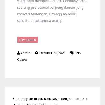
yang ingin mempelajari seluk-beluknya atau
seorang profesional berpengalaman yang
mencari tantangan, Dewaqq memiliki
sesuatu untuk semua orang.
pkv games
October 23, 2025
Pkv
Games
Post
Bersiaplah untuk Naik Level dengan Platform