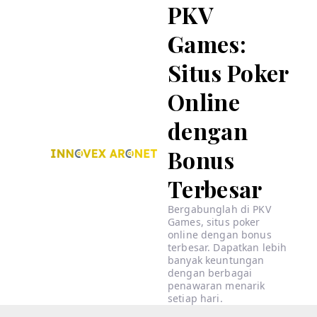
PKV
Skip
to
Games:
content
Situs Poker
Online
dengan
Bonus
Terbesar
Bergabunglah di PKV
Games, situs poker
online dengan bonus
terbesar. Dapatkan lebih
banyak keuntungan
dengan berbagai
penawaran menarik
setiap hari.