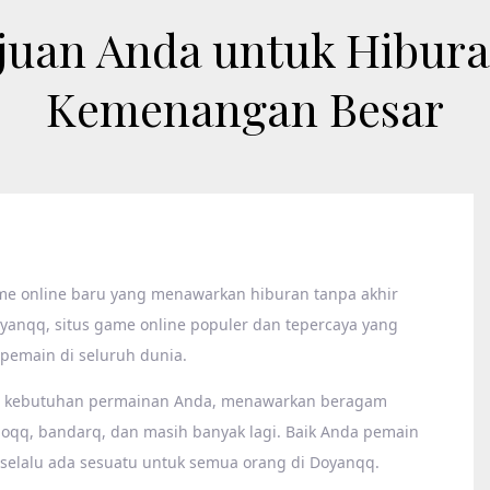
ujuan Anda untuk Hibura
Kemenangan Besar
e online baru yang menawarkan hiburan tanpa akhir
anqq, situs game online populer dan tepercaya yang
pemain di seluruh dunia.
ua kebutuhan permainan Anda, menawarkan beragam
noqq, bandarq, dan masih banyak lagi. Baik Anda pemain
 selalu ada sesuatu untuk semua orang di Doyanqq.