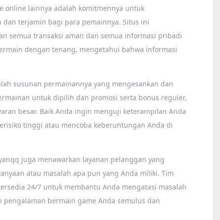
 online lainnya adalah komitmennya untuk
an terjamin bagi para pemainnya. Situs ini
an semua transaksi aman dan semua informasi pribadi
 bermain dengan tenang, mengetahui bahwa informasi
dalah susunan permainannya yang mengesankan dan
mainan untuk dipilih dan promosi serta bonus reguler,
ran besar. Baik Anda ingin menguji keterampilan Anda
risiko tinggi atau mencoba keberuntungan Anda di
oyanqq juga menawarkan layanan pelanggan yang
nyaan atau masalah apa pun yang Anda miliki. Tim
i tersedia 24/7 untuk membantu Anda mengatasi masalah
an pengalaman bermain game Anda semulus dan