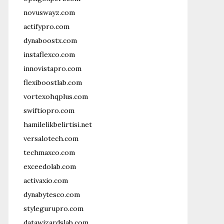
novuswayz.com
actifypro.com
dynaboostx.com
instaflexco.com
innovistapro.com
flexiboostlab.com
vortexohqplus.com
swiftiopro.com
hamilelikbelirtisi.net
versalotech.com
techmaxco.com
exceedolab.com
activaxio.com
dynabytesco.com
stylegurupro.com
datawizardslab.com