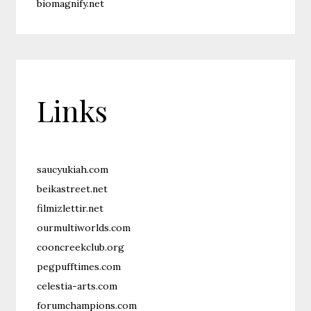
biomagnify.net
Links
saucyukiah.com
beikastreet.net
filmizlettir.net
ourmultiworlds.com
cooncreekclub.org
pegpufftimes.com
celestia-arts.com
forumchampions.com