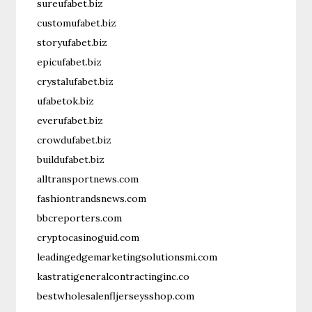
sureufabet.biz
customufabet.biz
storyufabet.biz
epicufabet.biz
crystalufabet.biz
ufabetok.biz
everufabet.biz
crowdufabet.biz
buildufabet.biz
alltransportnews.com
fashiontrandsnews.com
bbcreporters.com
cryptocasinoguid.com
leadingedgemarketingsolutionsmi.com
kastratigeneralcontractinginc.co
bestwholesalenfljerseysshop.com