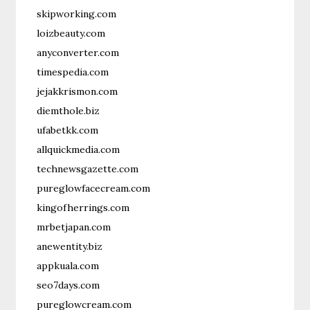
skipworking.com
loizbeauty.com
anyconverter.com
timespedia.com
jejakkrismon.com
diemthole.biz
ufabetkk.com
allquickmedia.com
technewsgazette.com
pureglowfacecream.com
kingofherrings.com
mrbetjapan.com
anewentity.biz
appkuala.com
seo7days.com
pureglowcream.com