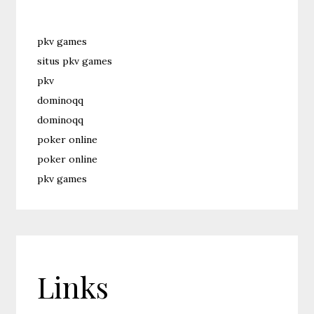
pkv games
situs pkv games
pkv
dominoqq
dominoqq
poker online
poker online
pkv games
Links