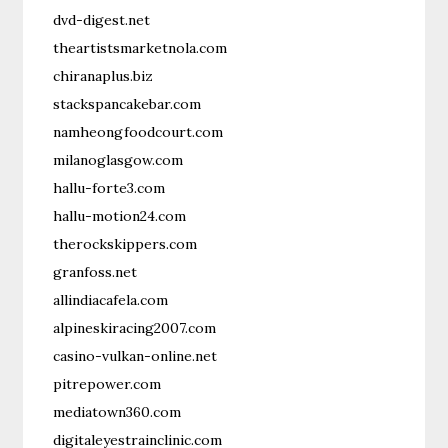
dvd-digest.net
theartistsmarketnola.com
chiranaplus.biz
stackspancakebar.com
namheongfoodcourt.com
milanoglasgow.com
hallu-forte3.com
hallu-motion24.com
therockskippers.com
granfoss.net
allindiacafela.com
alpineskiracing2007.com
casino-vulkan-online.net
pitrepower.com
mediatown360.com
digitaleyestrainclinic.com