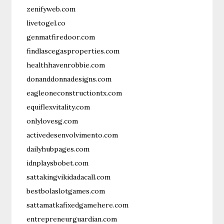
zenifyweb.com
livetogel.co
genmatfiredoor.com
findlascegasproperties.com
healthhavenrobbie.com
donanddonnadesigns.com
eagleoneconstructiontx.com
equiflexvitality.com
onlylovesg.com
activedesenvolvimento.com
dailyhubpages.com
idnplaysbobet.com
sattakingvikidadacall.com
bestbolaslotgames.com
sattamatkafixedgamehere.com
entrepreneurguardian.com