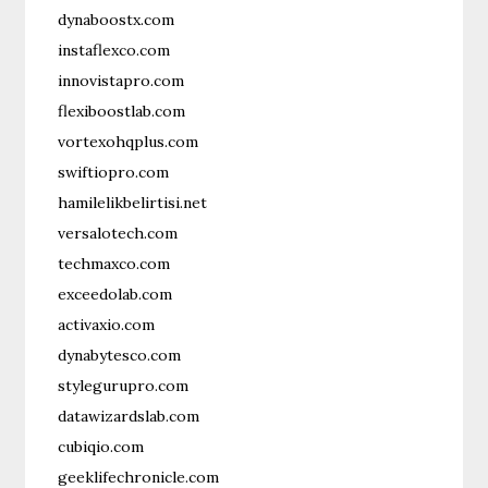
dynaboostx.com
instaflexco.com
innovistapro.com
flexiboostlab.com
vortexohqplus.com
swiftiopro.com
hamilelikbelirtisi.net
versalotech.com
techmaxco.com
exceedolab.com
activaxio.com
dynabytesco.com
stylegurupro.com
datawizardslab.com
cubiqio.com
geeklifechronicle.com