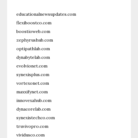
educationalnewsupdates.com
flexiboostco.com
boostioweb.com
zephyrushub.com
optipathlab.com
dynabytelab.com
evolvionet.com
synexisplus.com
vortexonet.com
maxxifynet.com
innovexahub.com
dynacorelab.com
synexistechco.com
truvivopro.com
vividusco.com