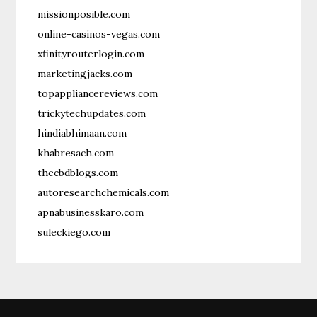
missionposible.com
online-casinos-vegas.com
xfinityrouterlogin.com
marketingjacks.com
topappliancereviews.com
trickytechupdates.com
hindiabhimaan.com
khabresach.com
thecbdblogs.com
autoresearchchemicals.com
apnabusinesskaro.com
suleckiego.com