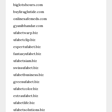
biglotshours.com
buyliraglutide.com
onlinesafemeds.com
gyanibhandar.com
ufabetwarp.biz
ufabetclip.biz
expertufabet.biz
fantasyufabet.biz
ufabetsiam.biz
swissufabet.biz
ufabetbusiness.biz
greenufabet.biz
ufabetcolor.biz
extraufabet.biz
ufabetlife.biz
ufabetsolutions.biz