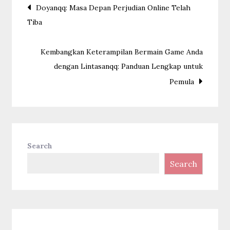
Post
Doyanqq: Masa Depan Perjudian Online Telah
Tiba
navigation
Kembangkan Keterampilan Bermain Game Anda
dengan Lintasanqq: Panduan Lengkap untuk
Pemula
Search
Search