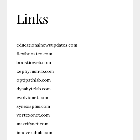
Links
educationalnewsupdates.com
flexiboostco.com
boostioweb.com
zephyrushub.com
optipathlab.com
dynabytelab.com
evolvionet.com
synexisplus.com
vortexonet.com
maxxifynet.com
innovexahub.com