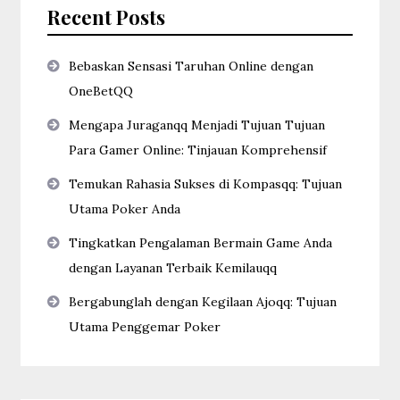
Recent Posts
Bebaskan Sensasi Taruhan Online dengan
OneBetQQ
Mengapa Juraganqq Menjadi Tujuan Tujuan
Para Gamer Online: Tinjauan Komprehensif
Temukan Rahasia Sukses di Kompasqq: Tujuan
Utama Poker Anda
Tingkatkan Pengalaman Bermain Game Anda
dengan Layanan Terbaik Kemilauqq
Bergabunglah dengan Kegilaan Ajoqq: Tujuan
Utama Penggemar Poker