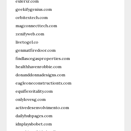
eulerxr.com
geekifygenius.com
orbitextech.com
magconnecttech.com
zenifyweb.com
livetogel.co
genmatfiredoor.com
findlascegasproperties.com
healthhavenrobbie.com
donanddonnadesigns.com
eagleoneconstructiontx.com
equiflexvitality.com
onlylovesg.com
activedesenvolvimento.com
dailyhubpages.com
idnplaysbobet.com