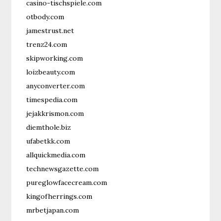
casino-tischspiele.com
otbody.com
jamestrust.net
trenz24.com
skipworking.com
loizbeauty.com
anyconverter.com
timespedia.com
jejakkrismon.com
diemthole.biz
ufabetkk.com
allquickmedia.com
technewsgazette.com
pureglowfacecream.com
kingofherrings.com
mrbetjapan.com