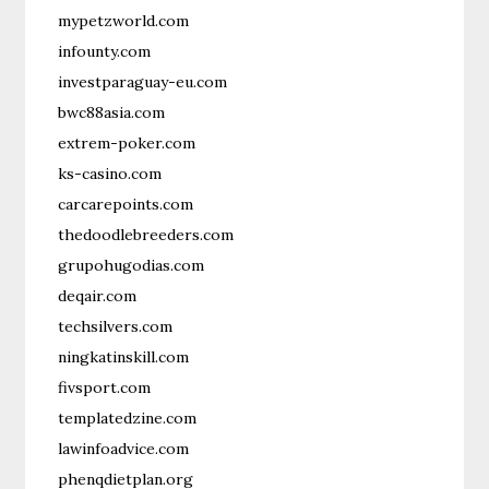
mypetzworld.com
infounty.com
investparaguay-eu.com
bwc88asia.com
extrem-poker.com
ks-casino.com
carcarepoints.com
thedoodlebreeders.com
grupohugodias.com
deqair.com
techsilvers.com
ningkatinskill.com
fivsport.com
templatedzine.com
lawinfoadvice.com
phenqdietplan.org