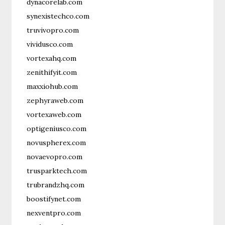
dynacorelab.com
synexistechco.com
truvivopro.com
vividusco.com
vortexahq.com
zenithifyit.com
maxxiohub.com
zephyraweb.com
vortexaweb.com
optigeniusco.com
novuspherex.com
novaevopro.com
trusparktech.com
trubrandzhq.com
boostifynet.com
nexventpro.com