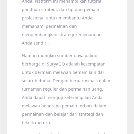
Anda. Platform ini menampilkan tutorial,
panduan strategi, dan tip dari pemain
profesional untuk membantu Anda
memahami permainan dan
mengembangkan strategi kemenangan
Anda sendiri.
Namun mungkin sumber daya paling
berharga di SuryaQQ adalah kesempatan
untuk bermain melawan pemain lain dari
seluruh dunia. Dengan berpartisipasi dalam
turnamen reguler dan permainan uang,
Anda dapat menguji keterampilan Anda
melawan beberapa pemain terbaik dalam
permainan dan belajar dari strategi dan
teknik mereka.