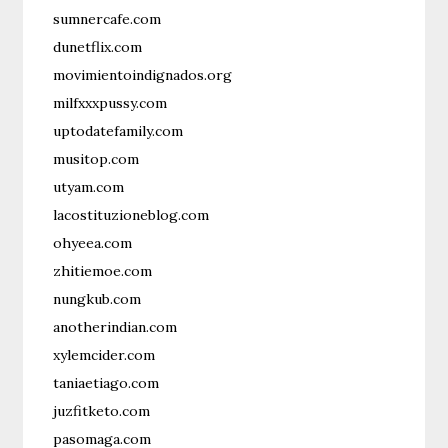
sumnercafe.com
dunetflix.com
movimientoindignados.org
milfxxxpussy.com
uptodatefamily.com
musitop.com
utyam.com
lacostituzioneblog.com
ohyeea.com
zhitiemoe.com
nungkub.com
anotherindian.com
xylemcider.com
taniaetiago.com
juzfitketo.com
pasomaga.com