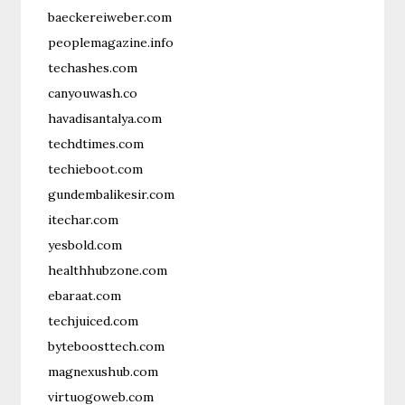
baeckereiweber.com
peoplemagazine.info
techashes.com
canyouwash.co
havadisantalya.com
techdtimes.com
techieboot.com
gundembalikesir.com
itechar.com
yesbold.com
healthhubzone.com
ebaraat.com
techjuiced.com
byteboosttech.com
magnexushub.com
virtuogoweb.com