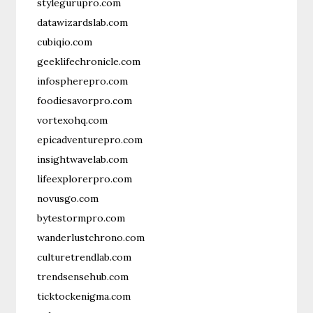
stylegurupro.com
datawizardslab.com
cubiqio.com
geeklifechronicle.com
infospherepro.com
foodiesavorpro.com
vortexohq.com
epicadventurepro.com
insightwavelab.com
lifeexplorerpro.com
novusgo.com
bytestormpro.com
wanderlustchrono.com
culturetrendlab.com
trendsensehub.com
ticktockenigma.com