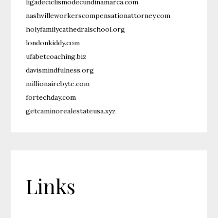
ligadeciclismodecundinamarca.com
nashvilleworkerscompensationattorney.com
holyfamilycathedralschool.org
londonkiddy.com
ufabetcoaching.biz
davismindfulness.org
millionairebyte.com
fortechday.com
getcaminorealestateusa.xyz
Links