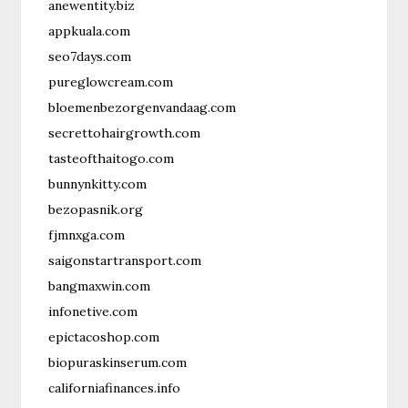
anewentity.biz
appkuala.com
seo7days.com
pureglowcream.com
bloemenbezorgenvandaag.com
secrettohairgrowth.com
tasteofthaitogo.com
bunnynkitty.com
bezopasnik.org
fjmnxga.com
saigonstartransport.com
bangmaxwin.com
infonetive.com
epictacoshop.com
biopuraskinserum.com
californiafinances.info