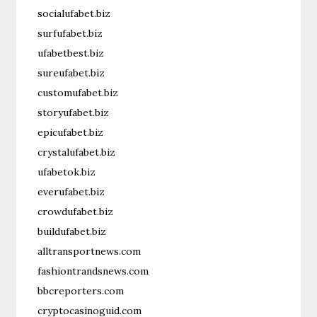
socialufabet.biz
surfufabet.biz
ufabetbest.biz
sureufabet.biz
customufabet.biz
storyufabet.biz
epicufabet.biz
crystalufabet.biz
ufabetok.biz
everufabet.biz
crowdufabet.biz
buildufabet.biz
alltransportnews.com
fashiontrandsnews.com
bbcreporters.com
cryptocasinoguid.com