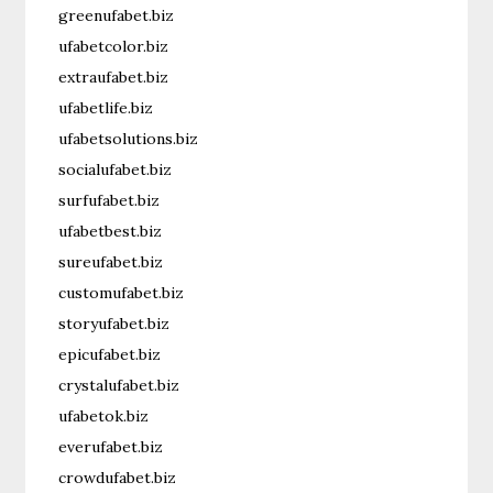
greenufabet.biz
ufabetcolor.biz
extraufabet.biz
ufabetlife.biz
ufabetsolutions.biz
socialufabet.biz
surfufabet.biz
ufabetbest.biz
sureufabet.biz
customufabet.biz
storyufabet.biz
epicufabet.biz
crystalufabet.biz
ufabetok.biz
everufabet.biz
crowdufabet.biz