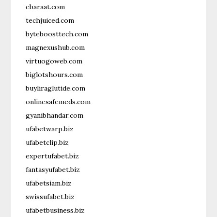
ebaraat.com
techjuiced.com
byteboosttech.com
magnexushub.com
virtuogoweb.com
biglotshours.com
buyliraglutide.com
onlinesafemeds.com
gyanibhandar.com
ufabetwarp.biz
ufabetclip.biz
expertufabet.biz
fantasyufabet.biz
ufabetsiam.biz
swissufabet.biz
ufabetbusiness.biz