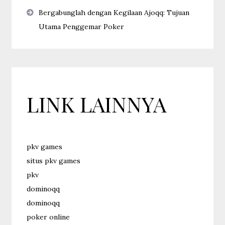
Bergabunglah dengan Kegilaan Ajoqq: Tujuan
Utama Penggemar Poker
LINK LAINNYA
pkv games
situs pkv games
pkv
dominoqq
dominoqq
poker online