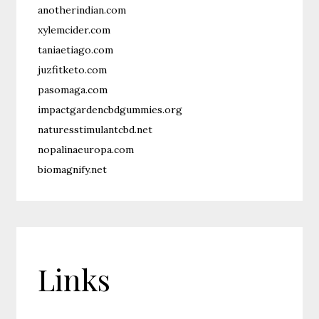
anotherindian.com
xylemcider.com
taniaetiago.com
juzfitketo.com
pasomaga.com
impactgardencbdgummies.org
naturesstimulantcbd.net
nopalinaeuropa.com
biomagnify.net
Links