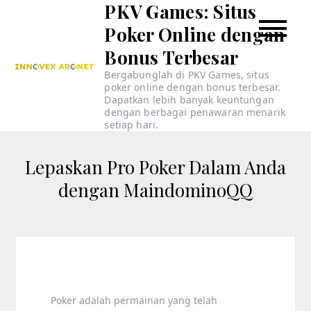
PKV Games: Situs
Skip
to
Poker Online dengan
content
Bonus Terbesar
Bergabunglah di PKV Games, situs
poker online dengan bonus terbesar.
Dapatkan lebih banyak keuntungan
dengan berbagai penawaran menarik
setiap hari.
Lepaskan Pro Poker Dalam Anda
dengan MaindominoQQ
Poker adalah permainan yang telah