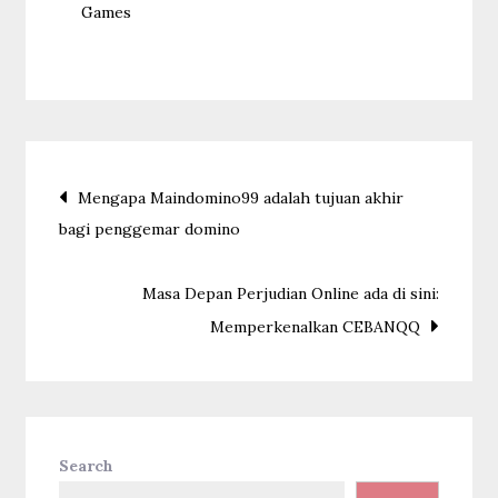
Games
Post
Mengapa Maindomino99 adalah tujuan akhir
bagi penggemar domino
navigation
Masa Depan Perjudian Online ada di sini:
Memperkenalkan CEBANQQ
Search