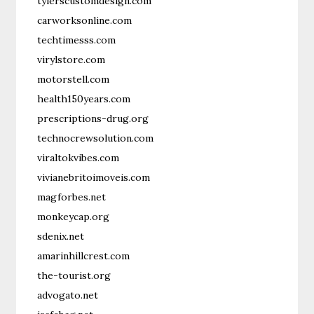
tylerscustomdesign.com
carworksonline.com
techtimesss.com
virylstore.com
motorstell.com
health150years.com
prescriptions-drug.org
technocrewsolution.com
viraltokvibes.com
vivianebritoimoveis.com
magforbes.net
monkeycap.org
sdenix.net
amarinhillcrest.com
the-tourist.org
advogato.net