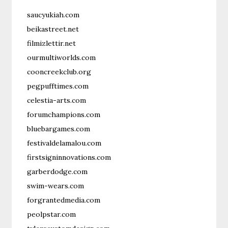
saucyukiah.com
beikastreet.net
filmizlettir.net
ourmultiworlds.com
cooncreekclub.org
pegpufftimes.com
celestia-arts.com
forumchampions.com
bluebargames.com
festivaldelamalou.com
firstsigninnovations.com
garberdodge.com
swim-wears.com
forgrantedmedia.com
peolpstar.com