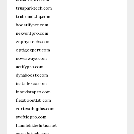
trusparktech.com
trubrandzhq.com
boostifynet.com
nexventpro.com
zephyrtechx.com
optigoxpert.com
novuswayz.com
actifypro.com
dynaboostx.com
instaflexco.com
innovistapro.com
flexiboostlab.com
vortexohqplus.com
swiftiopro.com
hamilelikbelirtisi.net
versalotech.com