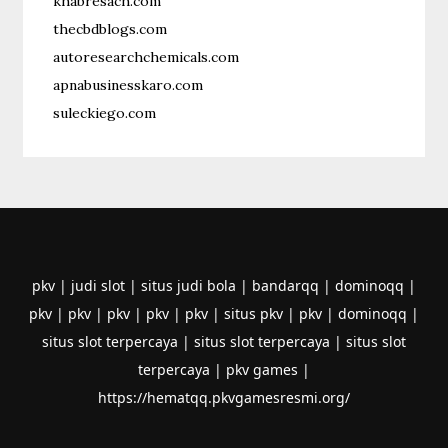
khabresach.com
thecbdblogs.com
autoresearchchemicals.com
apnabusinesskaro.com
suleckiego.com
pkv
|
judi slot
|
situs judi bola
|
bandarqq
|
dominoqq
|
pkv
|
pkv
|
pkv
|
pkv
|
pkv
|
situs pkv
|
pkv
|
dominoqq
|
situs slot terpercaya
|
situs slot terpercaya
|
situs slot
terpercaya
|
pkv games
|
https://hematqq.pkvgamesresmi.org/