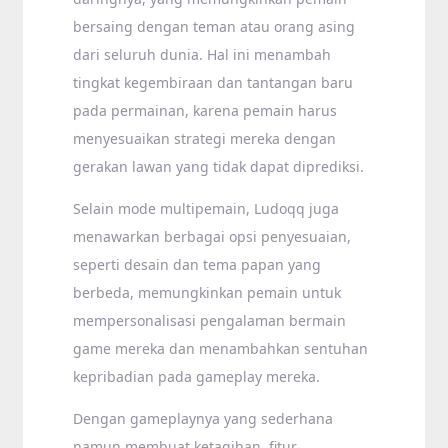
bersaing dengan teman atau orang asing
dari seluruh dunia. Hal ini menambah
tingkat kegembiraan dan tantangan baru
pada permainan, karena pemain harus
menyesuaikan strategi mereka dengan
gerakan lawan yang tidak dapat diprediksi.
Selain mode multipemain, Ludoqq juga
menawarkan berbagai opsi penyesuaian,
seperti desain dan tema papan yang
berbeda, memungkinkan pemain untuk
mempersonalisasi pengalaman bermain
game mereka dan menambahkan sentuhan
kepribadian pada gameplay mereka.
Dengan gameplaynya yang sederhana
namun membuat ketagihan, fitur