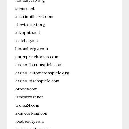
monkeycap.org
sdenix.net
amarinhillcrest.com
the-tourist.org
advogato.net
isafebag.net
bloombergz.com
enterpriseboosts.com
casino-kartenspiele.com
casino-automatenspiele.org
casino-tischspiele.com
otbody.com
jamestrust.net
trenz24.com
skipworking.com
loizbeauty.com