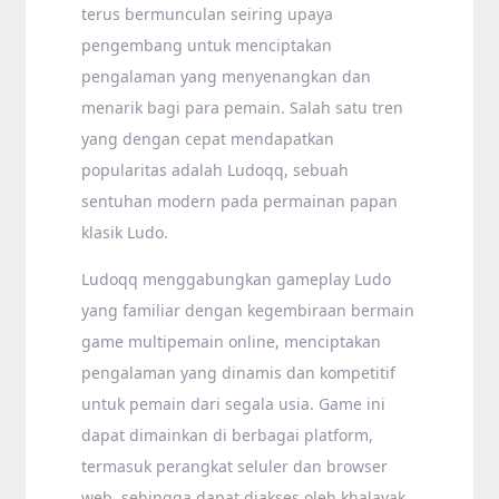
terus bermunculan seiring upaya
pengembang untuk menciptakan
pengalaman yang menyenangkan dan
menarik bagi para pemain. Salah satu tren
yang dengan cepat mendapatkan
popularitas adalah Ludoqq, sebuah
sentuhan modern pada permainan papan
klasik Ludo.
Ludoqq menggabungkan gameplay Ludo
yang familiar dengan kegembiraan bermain
game multipemain online, menciptakan
pengalaman yang dinamis dan kompetitif
untuk pemain dari segala usia. Game ini
dapat dimainkan di berbagai platform,
termasuk perangkat seluler dan browser
web, sehingga dapat diakses oleh khalayak