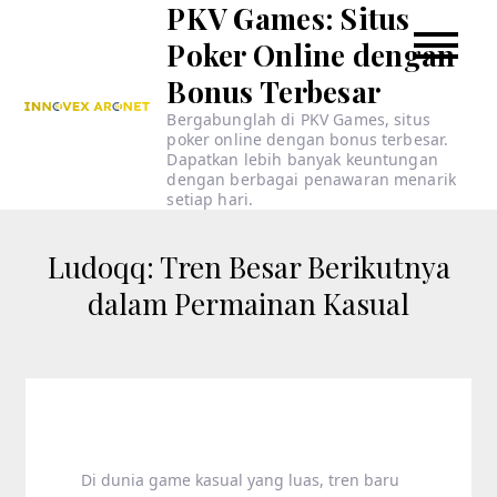
PKV Games: Situs
Skip
to
Poker Online dengan
content
Bonus Terbesar
Bergabunglah di PKV Games, situs
poker online dengan bonus terbesar.
Dapatkan lebih banyak keuntungan
dengan berbagai penawaran menarik
setiap hari.
Ludoqq: Tren Besar Berikutnya
dalam Permainan Kasual
Di dunia game kasual yang luas, tren baru