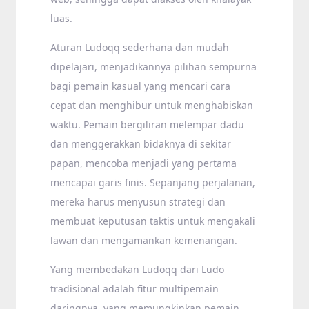
luas.
Aturan Ludoqq sederhana dan mudah
dipelajari, menjadikannya pilihan sempurna
bagi pemain kasual yang mencari cara
cepat dan menghibur untuk menghabiskan
waktu. Pemain bergiliran melempar dadu
dan menggerakkan bidaknya di sekitar
papan, mencoba menjadi yang pertama
mencapai garis finis. Sepanjang perjalanan,
mereka harus menyusun strategi dan
membuat keputusan taktis untuk mengakali
lawan dan mengamankan kemenangan.
Yang membedakan Ludoqq dari Ludo
tradisional adalah fitur multipemain
daringnya, yang memungkinkan pemain