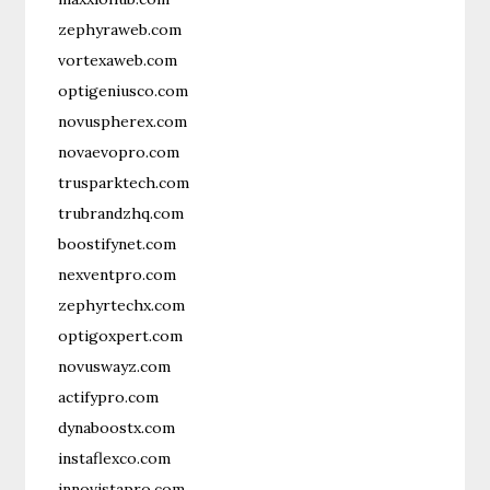
zephyraweb.com
vortexaweb.com
optigeniusco.com
novuspherex.com
novaevopro.com
trusparktech.com
trubrandzhq.com
boostifynet.com
nexventpro.com
zephyrtechx.com
optigoxpert.com
novuswayz.com
actifypro.com
dynaboostx.com
instaflexco.com
innovistapro.com