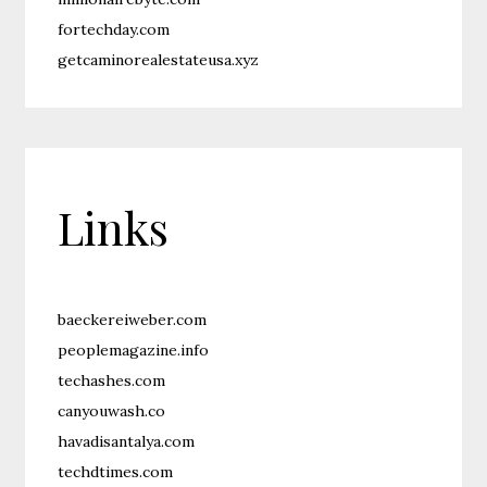
fortechday.com
getcaminorealestateusa.xyz
Links
baeckereiweber.com
peoplemagazine.info
techashes.com
canyouwash.co
havadisantalya.com
techdtimes.com