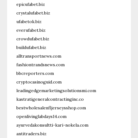
epicufabet.biz
crystalufabet.biz
ufabetok.biz
everufabet.biz
crowdufabet.biz
buildufabet.biz
alltransportnews.com
fashiontrandsnews.com
bbcreporters.com
cryptocasinoguid.com
leadingedgemarketingsolutionsmi.com
kastratigeneralcontractinginc.co
bestwholesalenfljerseysshop.com
openlivinglabdays14.com
ayurvedakonsultti-kari-nokela.com
antitraders.biz