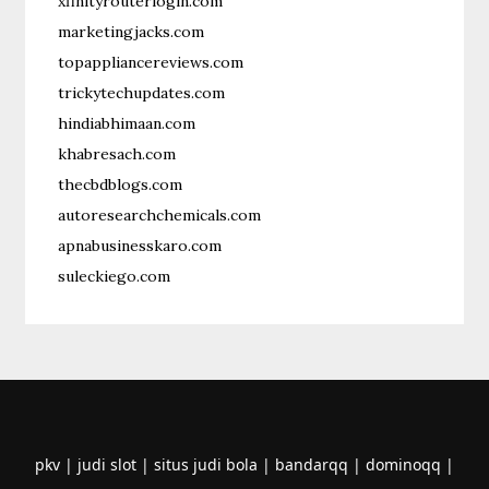
xfinityrouterlogin.com
marketingjacks.com
topappliancereviews.com
trickytechupdates.com
hindiabhimaan.com
khabresach.com
thecbdblogs.com
autoresearchchemicals.com
apnabusinesskaro.com
suleckiego.com
pkv
|
judi slot
|
situs judi bola
|
bandarqq
|
dominoqq
|