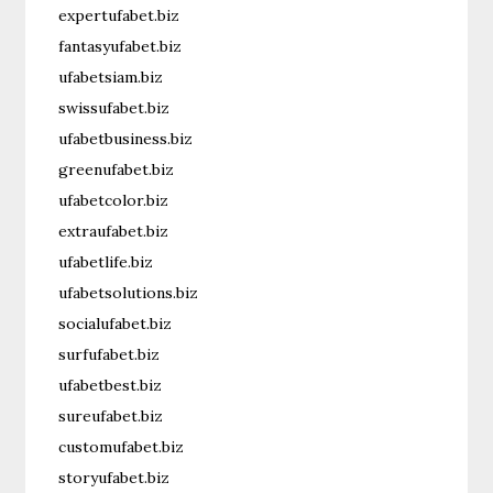
expertufabet.biz
fantasyufabet.biz
ufabetsiam.biz
swissufabet.biz
ufabetbusiness.biz
greenufabet.biz
ufabetcolor.biz
extraufabet.biz
ufabetlife.biz
ufabetsolutions.biz
socialufabet.biz
surfufabet.biz
ufabetbest.biz
sureufabet.biz
customufabet.biz
storyufabet.biz