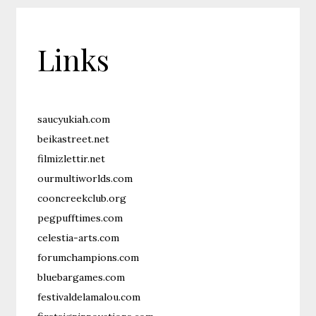
Links
saucyukiah.com
beikastreet.net
filmizlettir.net
ourmultiworlds.com
cooncreekclub.org
pegpufftimes.com
celestia-arts.com
forumchampions.com
bluebargames.com
festivaldelamalou.com