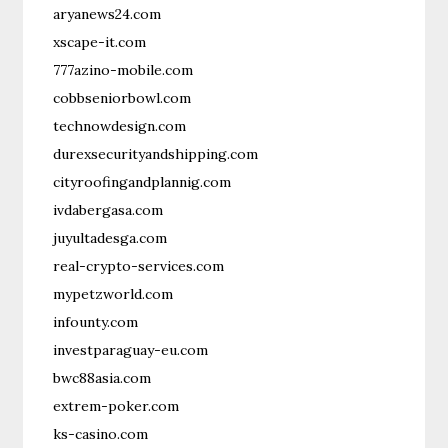
aryanews24.com
xscape-it.com
777azino-mobile.com
cobbseniorbowl.com
technowdesign.com
durexsecurityandshipping.com
cityroofingandplannig.com
ivdabergasa.com
juyultadesga.com
real-crypto-services.com
mypetzworld.com
infounty.com
investparaguay-eu.com
bwc88asia.com
extrem-poker.com
ks-casino.com