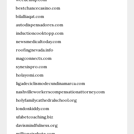
bestchancecasino.com
bilalliaqat.com
autodispensadores.com
inductioncooktopp.com
newsmedicaltoday.com
roofingnevada.info
magconnectx.com
synexispro.com
holayomi.com
ligadeciclismodecundinamarca.com
nashvilleworkerscompensationattorney.com
holyfamilycathedralschool.org
londonkiddy.com
ufabetcoaching.biz
davismindfulness.org
millionairebyte.com