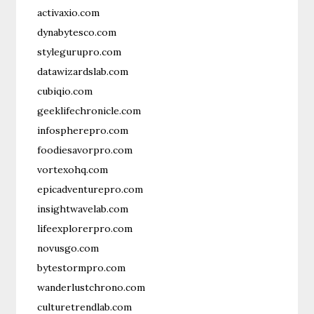
activaxio.com
dynabytesco.com
stylegurupro.com
datawizardslab.com
cubiqio.com
geeklifechronicle.com
infospherepro.com
foodiesavorpro.com
vortexohq.com
epicadventurepro.com
insightwavelab.com
lifeexplorerpro.com
novusgo.com
bytestormpro.com
wanderlustchrono.com
culturetrendlab.com