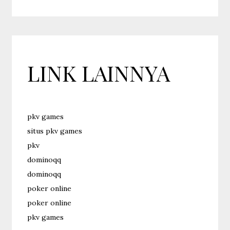
LINK LAINNYA
pkv games
situs pkv games
pkv
dominoqq
dominoqq
poker online
poker online
pkv games