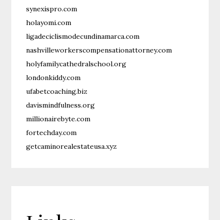
synexispro.com
holayomi.com
ligadeciclismodecundinamarca.com
nashvilleworkerscompensationattorney.com
holyfamilycathedralschool.org
londonkiddy.com
ufabetcoaching.biz
davismindfulness.org
millionairebyte.com
fortechday.com
getcaminorealestateusa.xyz