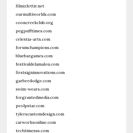
filmizlettir.net
ourmultiworlds.com
cooncreekclub.org
pegpufftimes.com
celestia-arts.com
forumchampions.com
bluebargames.com
festivaldelamalou.com
firstsigninnovations.com
garberdodge.com
swim-wears.com
forgrantedmedia.com
peolpstar.com
tylerscustomdesign.com
carworksonline.com
techtimesss.com