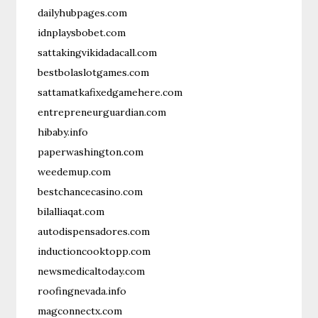
dailyhubpages.com
idnplaysbobet.com
sattakingvikidadacall.com
bestbolaslotgames.com
sattamatkafixedgamehere.com
entrepreneurguardian.com
hibaby.info
paperwashington.com
weedemup.com
bestchancecasino.com
bilalliaqat.com
autodispensadores.com
inductioncooktopp.com
newsmedicaltoday.com
roofingnevada.info
magconnectx.com