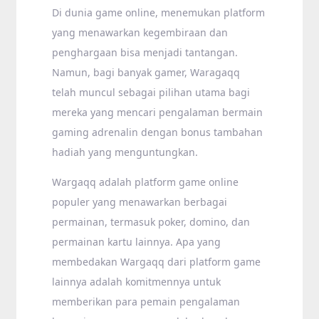
Di dunia game online, menemukan platform
yang menawarkan kegembiraan dan
penghargaan bisa menjadi tantangan.
Namun, bagi banyak gamer, Waragaqq
telah muncul sebagai pilihan utama bagi
mereka yang mencari pengalaman bermain
gaming adrenalin dengan bonus tambahan
hadiah yang menguntungkan.
Wargaqq adalah platform game online
populer yang menawarkan berbagai
permainan, termasuk poker, domino, dan
permainan kartu lainnya. Apa yang
membedakan Wargaqq dari platform game
lainnya adalah komitmennya untuk
memberikan para pemain pengalaman