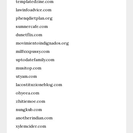
templatedzine.com
lawinfoadvice.com
phenqdietplan.org
sumnercafe.com
dunetflix.com
movimientoindignados.org
milfxxxpussy.com
uptodatefamily.com
musitop.com
utyam.com
lacostituzioneblog.com
ohyeea.com
zhitiemoe.com
nungkub.com
anotherindian.com
xylemcider.com