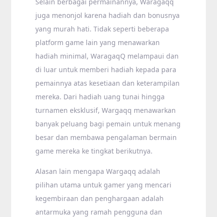
Selain berbagai permainannya, Waragaqq
juga menonjol karena hadiah dan bonusnya
yang murah hati. Tidak seperti beberapa
platform game lain yang menawarkan
hadiah minimal, WaragaqQ melampaui dan
di luar untuk memberi hadiah kepada para
pemainnya atas kesetiaan dan keterampilan
mereka. Dari hadiah uang tunai hingga
turnamen eksklusif, Wargaqq menawarkan
banyak peluang bagi pemain untuk menang
besar dan membawa pengalaman bermain
game mereka ke tingkat berikutnya.
Alasan lain mengapa Wargaqq adalah
pilihan utama untuk gamer yang mencari
kegembiraan dan penghargaan adalah
antarmuka yang ramah pengguna dan