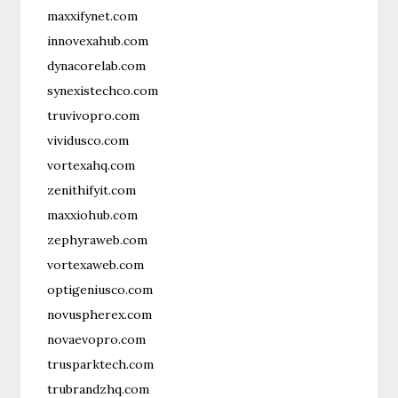
maxxifynet.com
innovexahub.com
dynacorelab.com
synexistechco.com
truvivopro.com
vividusco.com
vortexahq.com
zenithifyit.com
maxxiohub.com
zephyraweb.com
vortexaweb.com
optigeniusco.com
novuspherex.com
novaevopro.com
trusparktech.com
trubrandzhq.com