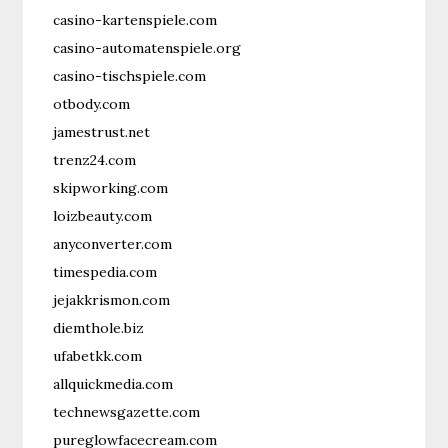
casino-kartenspiele.com
casino-automatenspiele.org
casino-tischspiele.com
otbody.com
jamestrust.net
trenz24.com
skipworking.com
loizbeauty.com
anyconverter.com
timespedia.com
jejakkrismon.com
diemthole.biz
ufabetkk.com
allquickmedia.com
technewsgazette.com
pureglowfacecream.com