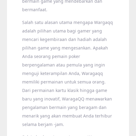
bermain game yang mendebarkan dan
bermanfaat.
Salah satu alasan utama mengapa Wargaqq
adalah pilihan utama bagi gamer yang
mencari kegembiraan dan hadiah adalah
pilihan game yang mengesankan. Apakah
Anda seorang pemain poker
berpengalaman atau pemula yang ingin
menguji keterampilan Anda, Waragaqq
memiliki permainan untuk semua orang.
Dari permainan kartu klasik hingga game
baru yang inovatif, WaragaQQ menawarkan
pengalaman bermain yang beragam dan
menarik yang akan membuat Anda terhibur
selama berjam -jam.