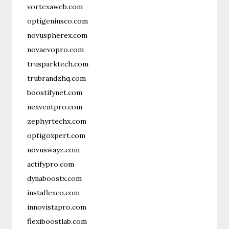
vortexaweb.com
optigeniusco.com
novuspherex.com
novaevopro.com
trusparktech.com
trubrandzhq.com
boostifynet.com
nexventpro.com
zephyrtechx.com
optigoxpert.com
novuswayz.com
actifypro.com
dynaboostx.com
instaflexco.com
innovistapro.com
flexiboostlab.com