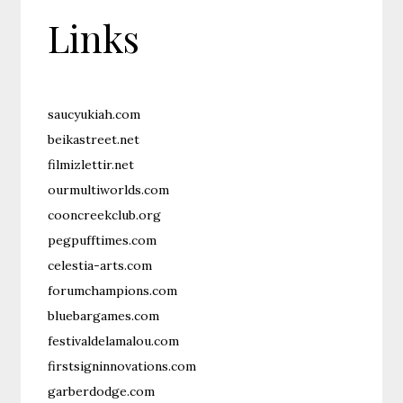
Links
saucyukiah.com
beikastreet.net
filmizlettir.net
ourmultiworlds.com
cooncreekclub.org
pegpufftimes.com
celestia-arts.com
forumchampions.com
bluebargames.com
festivaldelamalou.com
firstsigninnovations.com
garberdodge.com