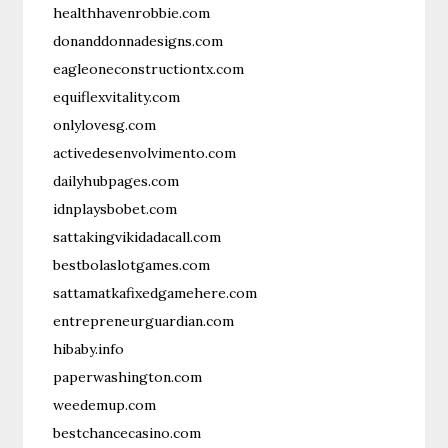
healthhavenrobbie.com
donanddonnadesigns.com
eagleoneconstructiontx.com
equiflexvitality.com
onlylovesg.com
activedesenvolvimento.com
dailyhubpages.com
idnplaysbobet.com
sattakingvikidadacall.com
bestbolaslotgames.com
sattamatkafixedgamehere.com
entrepreneurguardian.com
hibaby.info
paperwashington.com
weedemup.com
bestchancecasino.com