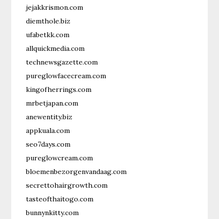
jejakkrismon.com
diemthole.biz
ufabetkk.com
allquickmedia.com
technewsgazette.com
pureglowfacecream.com
kingofherrings.com
mrbetjapan.com
anewentity.biz
appkuala.com
seo7days.com
pureglowcream.com
bloemenbezorgenvandaag.com
secrettohairgrowth.com
tasteofthaitogo.com
bunnynkitty.com