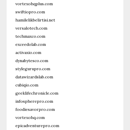
vortexohqplus.com
swiftiopro.com
hamilelikbelirtisi.net
versalotech.com
techmaxco.com
exceedolab.com
activaxio.com
dynabytesco.com
stylegurupro.com
datawizardslab.com
cubiqio.com
geeklifechronicle.com
infospherepro.com
foodiesavorpro.com
vortexohq.com
epicadventurepro.com