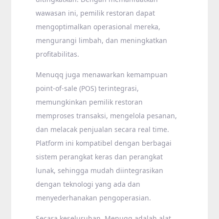
wawasan ini, pemilik restoran dapat
mengoptimalkan operasional mereka,
mengurangi limbah, dan meningkatkan
profitabilitas.
Menuqq juga menawarkan kemampuan
point-of-sale (POS) terintegrasi,
memungkinkan pemilik restoran
memproses transaksi, mengelola pesanan,
dan melacak penjualan secara real time.
Platform ini kompatibel dengan berbagai
sistem perangkat keras dan perangkat
lunak, sehingga mudah diintegrasikan
dengan teknologi yang ada dan
menyederhanakan pengoperasian.
Secara keseluruhan, Menuqq adalah alat