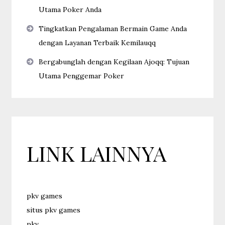
Utama Poker Anda
Tingkatkan Pengalaman Bermain Game Anda
dengan Layanan Terbaik Kemilauqq
Bergabunglah dengan Kegilaan Ajoqq: Tujuan
Utama Penggemar Poker
LINK LAINNYA
pkv games
situs pkv games
pkv