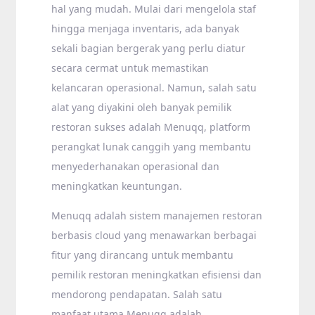
hal yang mudah. Mulai dari mengelola staf
hingga menjaga inventaris, ada banyak
sekali bagian bergerak yang perlu diatur
secara cermat untuk memastikan
kelancaran operasional. Namun, salah satu
alat yang diyakini oleh banyak pemilik
restoran sukses adalah Menuqq, platform
perangkat lunak canggih yang membantu
menyederhanakan operasional dan
meningkatkan keuntungan.
Menuqq adalah sistem manajemen restoran
berbasis cloud yang menawarkan berbagai
fitur yang dirancang untuk membantu
pemilik restoran meningkatkan efisiensi dan
mendorong pendapatan. Salah satu
manfaat utama Menuqq adalah