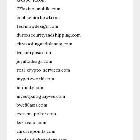
xscape-it.com
777azino-mobile.com
cobbseniorbowl.com
technowdesign.com
durexsecurityandshipping.com
cityroofingandplannig.com
ivdabergasa.com
juyultadesga.com
real-crypto-services.com
mypetzworld.com
infounty.com
investparaguay-eu.com
bwc88asia.com
extrem-poker.com
ks-casino.com
carcarepoints.com