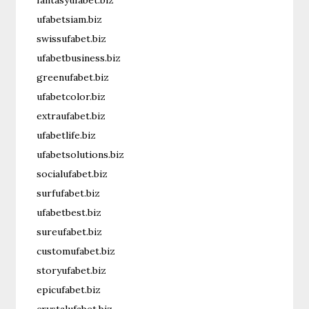
fantasyufabet.biz
ufabetsiam.biz
swissufabet.biz
ufabetbusiness.biz
greenufabet.biz
ufabetcolor.biz
extraufabet.biz
ufabetlife.biz
ufabetsolutions.biz
socialufabet.biz
surfufabet.biz
ufabetbest.biz
sureufabet.biz
customufabet.biz
storyufabet.biz
epicufabet.biz