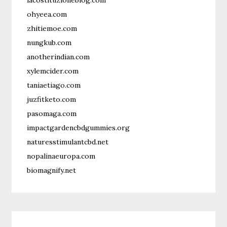
lacostituzioneblog.com
ohyeea.com
zhitiemoe.com
nungkub.com
anotherindian.com
xylemcider.com
taniaetiago.com
juzfitketo.com
pasomaga.com
impactgardencbdgummies.org
naturesstimulantcbd.net
nopalinaeuropa.com
biomagnify.net