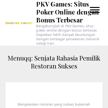
PKV Games: Situs
Skip
to
Poker Online dengan
content
Bonus Terbesar
Bergabunglah di PKV Games, situs
poker online dengan bonus terbesar.
Dapatkan lebih banyak keuntungan
dengan berbagai penawaran menarik
setiap hari.
Menuqq: Senjata Rahasia Pemilik
Restoran Sukses
Menjalankan restoran yang sukses bukanlah