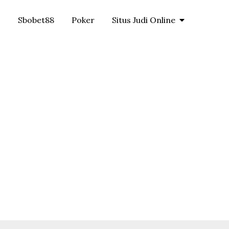
o
Sbobet88
Poker
Situs Judi Online