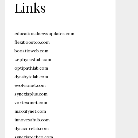
Links
educationalnewsupdates.com
flexiboostco.com
boostioweb.com
zephyrushub.com
optipathlab.com
dynabytelab.com
evolvionet.com
synexisplus.com
vortexonet.com
maxxifynet.com
innovexahub.com
dynacorelab.com
synexistechco.com