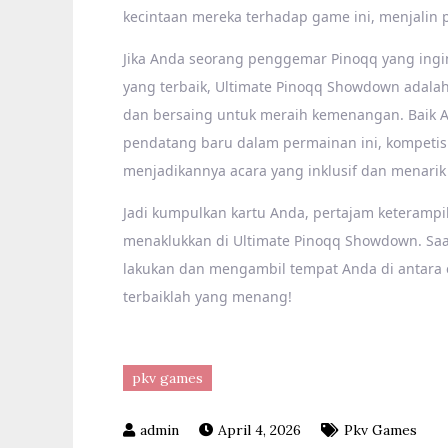
kecintaan mereka terhadap game ini, menjalin
Jika Anda seorang penggemar Pinoqq yang ingi
yang terbaik, Ultimate Pinoqq Showdown adal
dan bersaing untuk meraih kemenangan. Baik 
pendatang baru dalam permainan ini, kompetisi 
menjadikannya acara yang inklusif dan menarik
Jadi kumpulkan kartu Anda, pertajam keterampi
menaklukkan di Ultimate Pinoqq Showdown. Sa
lakukan dan mengambil tempat Anda di antara 
terbaiklah yang menang!
pkv games
April 4, 2026
Pkv Games