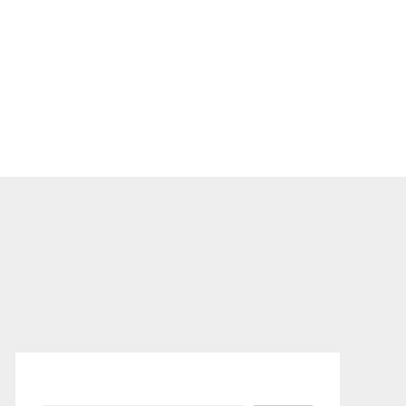
o
Sbobet88
Poker
Situs Judi Online
tQQ – Situs Poker
a
Search