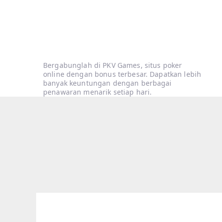
PKV Games: Situs
Skip
to
Poker Online dengan
content
Bonus Terbesar
Bergabunglah di PKV Games, situs poker
online dengan bonus terbesar. Dapatkan lebih
banyak keuntungan dengan berbagai
penawaran menarik setiap hari.
Rasakan Sensasi 