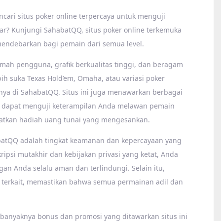
ri situs poker online terpercaya untuk menguji
 Kunjungi SahabatQQ, situs poker online terkemuka
ndebarkan bagi pemain dari semua level.
ah pengguna, grafik berkualitas tinggi, dan beragam
ih suka Texas Hold’em, Omaha, atau variasi poker
ya di SahabatQQ. Situs ini juga menawarkan berbagai
 dapat menguji keterampilan Anda melawan pemain
patkan hadiah uang tunai yang mengesankan.
batQQ adalah tingkat keamanan dan kepercayaan yang
ripsi mutakhir dan kebijakan privasi yang ketat, Anda
an Anda selalu aman dan terlindungi. Selain itu,
as terkait, memastikan bahwa semua permainan adil dan
 banyaknya bonus dan promosi yang ditawarkan situs ini