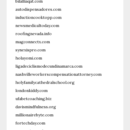
bilalliaqat.com
autodispensadores.com
inductioncooktopp.com
newsmedicaltoday.com
roofingnevada.info
magconnectx.com
synexispro.com
holayomi.com
ligadeciclismodecundinamarca.com
nashvilleworkerscompensationattorney.com
holyfamilycathedralschool.org
londonkiddy.com
ufabetcoaching.biz
davismindfulness.org
millionairebyte.com
fortechday.com