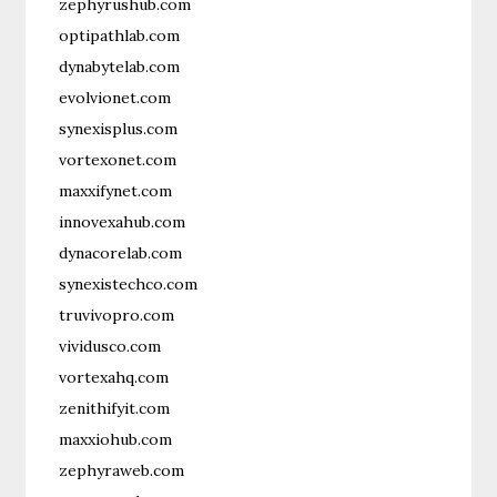
zephyrushub.com
optipathlab.com
dynabytelab.com
evolvionet.com
synexisplus.com
vortexonet.com
maxxifynet.com
innovexahub.com
dynacorelab.com
synexistechco.com
truvivopro.com
vividusco.com
vortexahq.com
zenithifyit.com
maxxiohub.com
zephyraweb.com