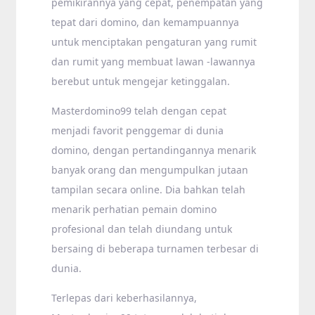
pemikirannya yang cepat, penempatan yang
tepat dari domino, dan kemampuannya
untuk menciptakan pengaturan yang rumit
dan rumit yang membuat lawan -lawannya
berebut untuk mengejar ketinggalan.
Masterdomino99 telah dengan cepat
menjadi favorit penggemar di dunia
domino, dengan pertandingannya menarik
banyak orang dan mengumpulkan jutaan
tampilan secara online. Dia bahkan telah
menarik perhatian pemain domino
profesional dan telah diundang untuk
bersaing di beberapa turnamen terbesar di
dunia.
Terlepas dari keberhasilannya,