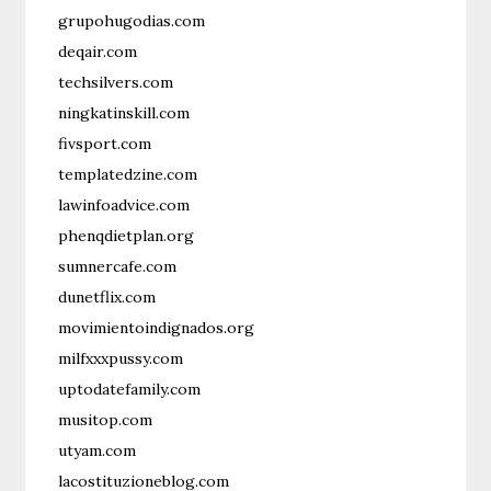
grupohugodias.com
deqair.com
techsilvers.com
ningkatinskill.com
fivsport.com
templatedzine.com
lawinfoadvice.com
phenqdietplan.org
sumnercafe.com
dunetflix.com
movimientoindignados.org
milfxxxpussy.com
uptodatefamily.com
musitop.com
utyam.com
lacostituzioneblog.com