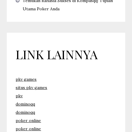
Temukan Rahasia Sukses di Kompasqq: Tujuan
Utama Poker Anda
LINK LAINNYA
pkv games
situs pkv games
pkv
dominoqq
dominoqq
poker online
poker online