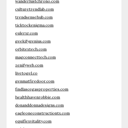
wanderlustchrono.com
culturetrendlab.com
trendsensehub.com
ticktockenigma.com
eulerxr.com
geekifygenius.com
orbitextech.com
magconnecttech.com
zenifyweb.com
livetogel.co
genmatfiredoor.com
findlascegasproperties.com
healthhavenrobbie.com
donanddonnadesigns.com
eagleoneconstructiontx.com
equiflexvitality.com