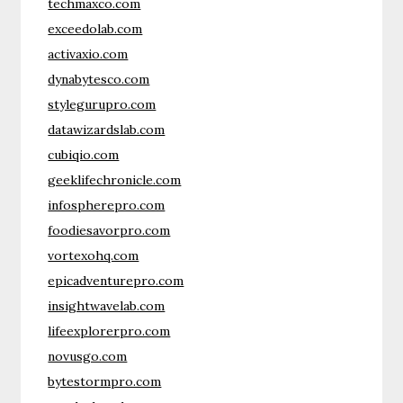
techmaxco.com
exceedolab.com
activaxio.com
dynabytesco.com
stylegurupro.com
datawizardslab.com
cubiqio.com
geeklifechronicle.com
infospherepro.com
foodiesavorpro.com
vortexohq.com
epicadventurepro.com
insightwavelab.com
lifeexplorerpro.com
novusgo.com
bytestormpro.com