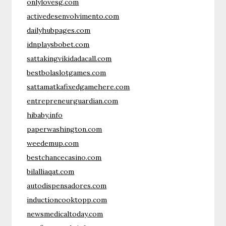
onlylovesg.com
activedesenvolvimento.com
dailyhubpages.com
idnplaysbobet.com
sattakingvikidadacall.com
bestbolaslotgames.com
sattamatkafixedgamehere.com
entrepreneurguardian.com
hibaby.info
paperwashington.com
weedemup.com
bestchancecasino.com
bilalliaqat.com
autodispensadores.com
inductioncooktopp.com
newsmedicaltoday.com