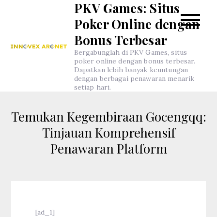
PKV Games: Situs
Skip
to
Poker Online dengan
content
Bonus Terbesar
Bergabunglah di PKV Games, situs
poker online dengan bonus terbesar.
Dapatkan lebih banyak keuntungan
dengan berbagai penawaran menarik
setiap hari.
Temukan Kegembiraan Gocengqq:
Tinjauan Komprehensif
Penawaran Platform
[ad_1]