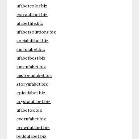
ufabetcolor.biz
extraufabet.biz
ufabetlife.biz
ufabetsolutions.biz
socialufabet.biz
surfufabet.biz
ufabetbest.biz
sureufabet.biz
customufabet.biz
storyufabet.biz
epicufabet.biz
crystalufabet.biz
ufabetok.biz
everufabet.biz
crowdufabet.biz
buildufabet.biz