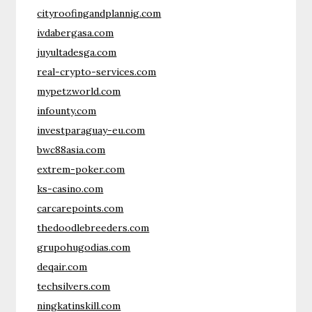
cityroofingandplannig.com
ivdabergasa.com
juyultadesga.com
real-crypto-services.com
mypetzworld.com
infounty.com
investparaguay-eu.com
bwc88asia.com
extrem-poker.com
ks-casino.com
carcarepoints.com
thedoodlebreeders.com
grupohugodias.com
deqair.com
techsilvers.com
ningkatinskill.com