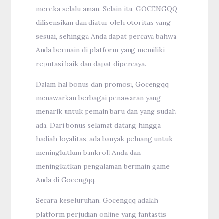
mereka selalu aman. Selain itu, GOCENGQQ
dilisensikan dan diatur oleh otoritas yang
sesuai, sehingga Anda dapat percaya bahwa
Anda bermain di platform yang memiliki
reputasi baik dan dapat dipercaya.
Dalam hal bonus dan promosi, Gocengqq
menawarkan berbagai penawaran yang
menarik untuk pemain baru dan yang sudah
ada. Dari bonus selamat datang hingga
hadiah loyalitas, ada banyak peluang untuk
meningkatkan bankroll Anda dan
meningkatkan pengalaman bermain game
Anda di Gocengqq.
Secara keseluruhan, Gocengqq adalah
platform perjudian online yang fantastis