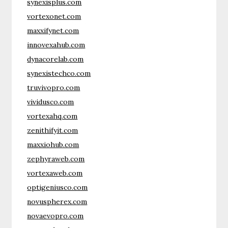
synexisplus.com
vortexonet.com
maxxifynet.com
innovexahub.com
dynacorelab.com
synexistechco.com
truvivopro.com
vividusco.com
vortexahq.com
zenithifyit.com
maxxiohub.com
zephyraweb.com
vortexaweb.com
optigeniusco.com
novuspherex.com
novaevopro.com