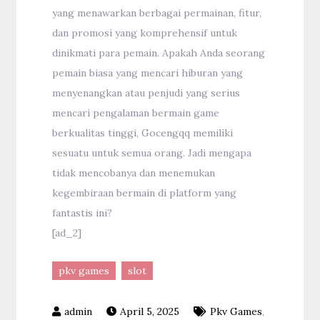
yang menawarkan berbagai permainan, fitur,
dan promosi yang komprehensif untuk
dinikmati para pemain. Apakah Anda seorang
pemain biasa yang mencari hiburan yang
menyenangkan atau penjudi yang serius
mencari pengalaman bermain game
berkualitas tinggi, Gocengqq memiliki
sesuatu untuk semua orang. Jadi mengapa
tidak mencobanya dan menemukan
kegembiraan bermain di platform yang
fantastis ini?
[ad_2]
pkv games
slot
April 5, 2025
Pkv Games
,