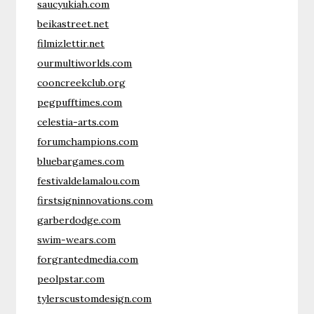
saucyukiah.com
beikastreet.net
filmizlettir.net
ourmultiworlds.com
cooncreekclub.org
pegpufftimes.com
celestia-arts.com
forumchampions.com
bluebargames.com
festivaldelamalou.com
firstsigninnovations.com
garberdodge.com
swim-wears.com
forgrantedmedia.com
peolpstar.com
tylerscustomdesign.com