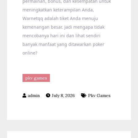
permainan, bonus, dan kesempatan untuk
meningkatkan keterampilan Anda,
Warnetqq adalah tiket Anda menuju
kemenangan besar. Jadi mengapa tidak
mencobanya hari ini dan lihat sendiri
banyak manfaat yang ditawarkan poker
online?
pkv games
July 8, 2026
Pkv Games