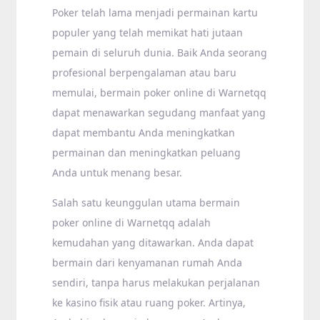
Poker telah lama menjadi permainan kartu
populer yang telah memikat hati jutaan
pemain di seluruh dunia. Baik Anda seorang
profesional berpengalaman atau baru
memulai, bermain poker online di Warnetqq
dapat menawarkan segudang manfaat yang
dapat membantu Anda meningkatkan
permainan dan meningkatkan peluang
Anda untuk menang besar.
Salah satu keunggulan utama bermain
poker online di Warnetqq adalah
kemudahan yang ditawarkan. Anda dapat
bermain dari kenyamanan rumah Anda
sendiri, tanpa harus melakukan perjalanan
ke kasino fisik atau ruang poker. Artinya,