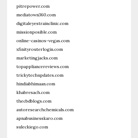
pitrepower.com
mediatown360.com
digitaleyestrainclinic.com
missionposible.com
online-casinos-vegas.com
xfinityrouterlogin.com
marketingjacks.com
topappliancereviews.com
trickytechupdates.com
hindiabhimaan.com
khabresach.com
thecbdblogs.com
autoresearchchemicals.com
apnabusinesskaro.com
suleckiego.com