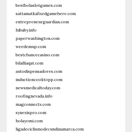
bestbolaslotgames.com
sattamatkafixedgamehere.com
entrepreneurguardian.com
hibaby.info
paperwashington.com
weedemup.com
bestchancecasino.com
bilalliaqat.com
autodispensadores.com
inductioncooktopp.com
newsmedicaltoday.com
roofingnevada.info
magconnectx.com
synexispro.com
holayomi.com
ligadeciclismodecundinamarca.com