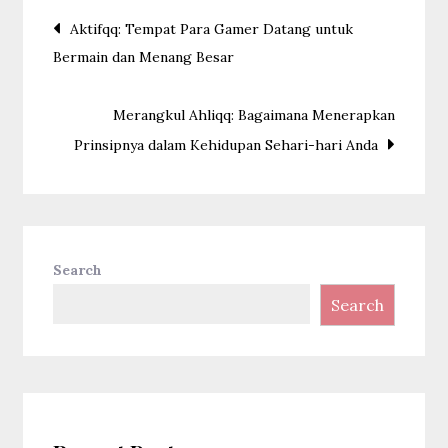
Post
Aktifqq: Tempat Para Gamer Datang untuk
Bermain dan Menang Besar
navigation
Merangkul Ahliqq: Bagaimana Menerapkan
Prinsipnya dalam Kehidupan Sehari-hari Anda
Search
Search