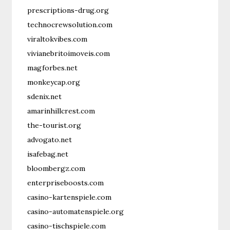
prescriptions-drug.org
technocrewsolution.com
viraltokvibes.com
vivianebritoimoveis.com
magforbes.net
monkeycap.org
sdenix.net
amarinhillcrest.com
the-tourist.org
advogato.net
isafebag.net
bloombergz.com
enterpriseboosts.com
casino-kartenspiele.com
casino-automatenspiele.org
casino-tischspiele.com