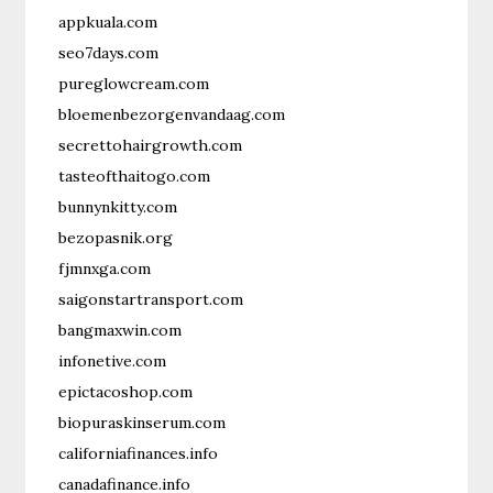
appkuala.com
seo7days.com
pureglowcream.com
bloemenbezorgenvandaag.com
secrettohairgrowth.com
tasteofthaitogo.com
bunnynkitty.com
bezopasnik.org
fjmnxga.com
saigonstartransport.com
bangmaxwin.com
infonetive.com
epictacoshop.com
biopuraskinserum.com
californiafinances.info
canadafinance.info