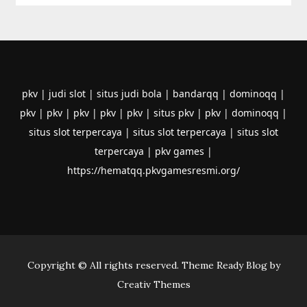
pkv
|
judi slot
|
situs judi bola
|
bandarqq
|
dominoqq
|
pkv
|
pkv
|
pkv
|
pkv
|
pkv
|
situs pkv
|
pkv
|
dominoqq
|
situs slot terpercaya
|
situs slot terpercaya
|
situs slot
terpercaya
|
pkv games
|
https://hematqq.pkvgamesresmi.org/
Copyright © All rights reserved. Theme Ready Blog by
Creativ Themes