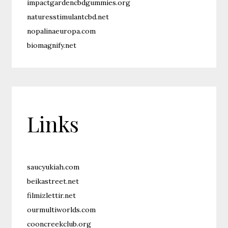
impactgardencbdgummies.org
naturesstimulantcbd.net
nopalinaeuropa.com
biomagnify.net
Links
saucyukiah.com
beikastreet.net
filmizlettir.net
ourmultiworlds.com
cooncreekclub.org