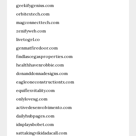
geekifygenius.com
orbitextech.com
magconnecttech.com
zenifyweb.com
livetogel.co
genmatfiredoor.com
findlascegasproperties.com
healthhavenrobbie.com
donanddonnadesigns.com
eagleoneconstructiontx.com
equiflexvitality.com
onlylovesg.com
activedesenvolvimento.com
dailyhubpages.com
idnplaysbobet.com
sattakingvikidadacall.com