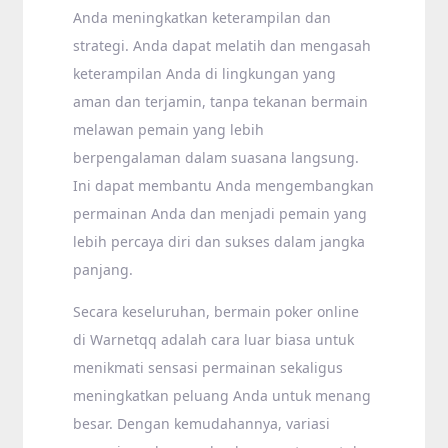
Anda meningkatkan keterampilan dan
strategi. Anda dapat melatih dan mengasah
keterampilan Anda di lingkungan yang
aman dan terjamin, tanpa tekanan bermain
melawan pemain yang lebih
berpengalaman dalam suasana langsung.
Ini dapat membantu Anda mengembangkan
permainan Anda dan menjadi pemain yang
lebih percaya diri dan sukses dalam jangka
panjang.
Secara keseluruhan, bermain poker online
di Warnetqq adalah cara luar biasa untuk
menikmati sensasi permainan sekaligus
meningkatkan peluang Anda untuk menang
besar. Dengan kemudahannya, variasi