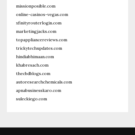
missionposible.com
online-casinos-vegas.com
xfinityrouterlogin.com
marketingjacks.com
topappliancereviews.com
trickytechupdates.com
hindiabhimaan.com
khabresach.com
thecbdblogs.com
autoresearchchemicals.com
apnabusinesskaro.com
suleckiego.com