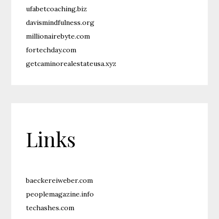
ufabetcoaching.biz
davismindfulness.org
millionairebyte.com
fortechday.com
getcaminorealestateusa.xyz
Links
baeckereiweber.com
peoplemagazine.info
techashes.com