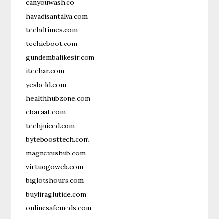
canyouwash.co
havadisantalya.com
techdtimes.com
techieboot.com
gundembalikesir.com
itechar.com
yesbold.com
healthhubzone.com
ebaraat.com
techjuiced.com
byteboosttech.com
magnexushub.com
virtuogoweb.com
biglotshours.com
buyliraglutide.com
onlinesafemeds.com