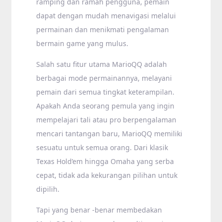
ramping dan ramah pengguna, pemain
dapat dengan mudah menavigasi melalui
permainan dan menikmati pengalaman
bermain game yang mulus.
Salah satu fitur utama MarioQQ adalah
berbagai mode permainannya, melayani
pemain dari semua tingkat keterampilan.
Apakah Anda seorang pemula yang ingin
mempelajari tali atau pro berpengalaman
mencari tantangan baru, MarioQQ memiliki
sesuatu untuk semua orang. Dari klasik
Texas Hold’em hingga Omaha yang serba
cepat, tidak ada kekurangan pilihan untuk
dipilih.
Tapi yang benar -benar membedakan