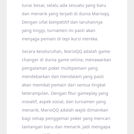
tunai besar, selalu ada sesuatu yang baru
dan menarik yang terjadi di dunia Marioqq.
Dengan sifat kompetitif dan taruhannya
yang tinggi, turnamen ini pasti akan
menjaga pemain di tepi kursi mereka.
Secara keseluruhan, MarioQQ adalah game-
changer di dunia game online, menawarkan
pengalaman poker multipemain yang
mendebarkan dan mendalam yang pasti
akan memikat pemain dari semua tingkat
keterampilan. Dengan fitur gameplay yang
inovatif, aspek sosial, dan turnamen yang
menarik, MarioQQ adalah wajib dimainkan
bagi setiap penggemar poker yang mencari
tantangan baru dan menarik. Jadi mengapa