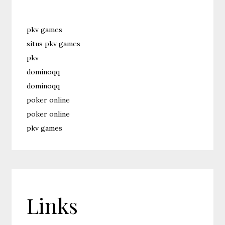
pkv games
situs pkv games
pkv
dominoqq
dominoqq
poker online
poker online
pkv games
Links