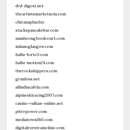
dvd-digest.net
theartistsmarketnola.com
chiranaplus.biz
stackspancakebar.com
namheongfoodcourt.com
milanoglasgow.com
hallu-forte3.com
hallu-motion24.com
therockskippers.com
granfoss.net
allindiacafela.com
alpineskiracing2007.com
casino-vulkan-online.net
pitrepower.com
mediatown360.com
digitaleyestrainclinic.com