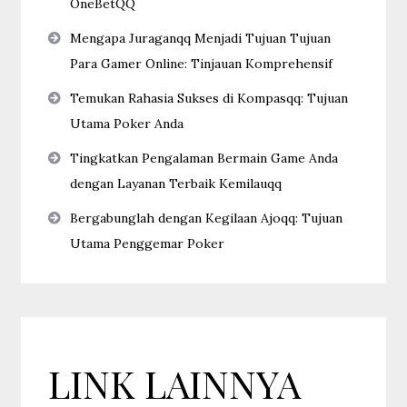
OneBetQQ
Mengapa Juraganqq Menjadi Tujuan Tujuan
Para Gamer Online: Tinjauan Komprehensif
Temukan Rahasia Sukses di Kompasqq: Tujuan
Utama Poker Anda
Tingkatkan Pengalaman Bermain Game Anda
dengan Layanan Terbaik Kemilauqq
Bergabunglah dengan Kegilaan Ajoqq: Tujuan
Utama Penggemar Poker
LINK LAINNYA