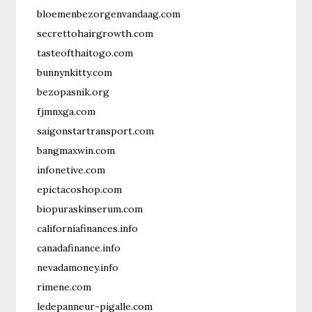
bloemenbezorgenvandaag.com
secrettohairgrowth.com
tasteofthaitogo.com
bunnynkitty.com
bezopasnik.org
fjmnxga.com
saigonstartransport.com
bangmaxwin.com
infonetive.com
epictacoshop.com
biopuraskinserum.com
californiafinances.info
canadafinance.info
nevadamoney.info
rimene.com
ledepanneur-pigalle.com