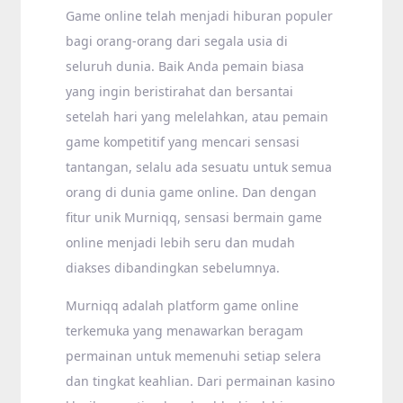
Game online telah menjadi hiburan populer
bagi orang-orang dari segala usia di
seluruh dunia. Baik Anda pemain biasa
yang ingin beristirahat dan bersantai
setelah hari yang melelahkan, atau pemain
game kompetitif yang mencari sensasi
tantangan, selalu ada sesuatu untuk semua
orang di dunia game online. Dan dengan
fitur unik Murniqq, sensasi bermain game
online menjadi lebih seru dan mudah
diakses dibandingkan sebelumnya.
Murniqq adalah platform game online
terkemuka yang menawarkan beragam
permainan untuk memenuhi setiap selera
dan tingkat keahlian. Dari permainan kasino