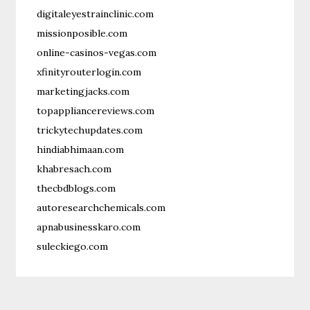
digitaleyestrainclinic.com
missionposible.com
online-casinos-vegas.com
xfinityrouterlogin.com
marketingjacks.com
topappliancereviews.com
trickytechupdates.com
hindiabhimaan.com
khabresach.com
thecbdblogs.com
autoresearchchemicals.com
apnabusinesskaro.com
suleckiego.com