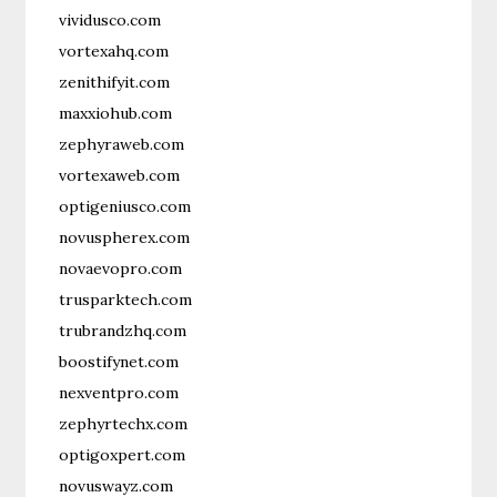
vividusco.com
vortexahq.com
zenithifyit.com
maxxiohub.com
zephyraweb.com
vortexaweb.com
optigeniusco.com
novuspherex.com
novaevopro.com
trusparktech.com
trubrandzhq.com
boostifynet.com
nexventpro.com
zephyrtechx.com
optigoxpert.com
novuswayz.com