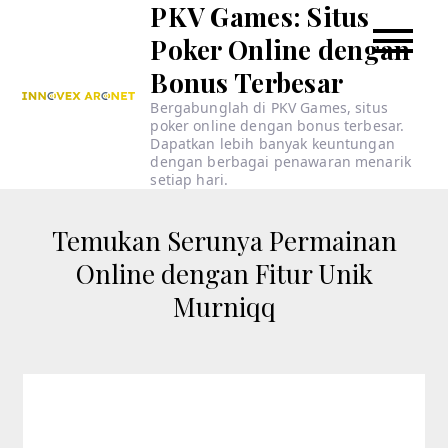
PKV Games: Situs
Skip
to
Poker Online dengan
content
Bonus Terbesar
Bergabunglah di PKV Games, situs
poker online dengan bonus terbesar.
Dapatkan lebih banyak keuntungan
dengan berbagai penawaran menarik
setiap hari.
Temukan Serunya Permainan
Online dengan Fitur Unik
Murniqq