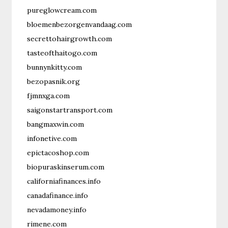
pureglowcream.com
bloemenbezorgenvandaag.com
secrettohairgrowth.com
tasteofthaitogo.com
bunnynkitty.com
bezopasnik.org
fjmnxga.com
saigonstartransport.com
bangmaxwin.com
infonetive.com
epictacoshop.com
biopuraskinserum.com
californiafinances.info
canadafinance.info
nevadamoney.info
rimene.com