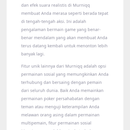
dan efek suara realistis di Murniqq
membuat Anda merasa seperti berada tepat
di tengah-tengah aksi. Ini adalah
pengalaman bermain game yang benar-
benar mendalam yang akan membuat Anda
terus datang kembali untuk menonton lebih
banyak lagi.
Fitur unik lainnya dari Murniqq adalah opsi
permainan sosial yang memungkinkan Anda
terhubung dan bersaing dengan pemain
dari seluruh dunia. Baik Anda memainkan
permainan poker persahabatan dengan
teman atau menguji keterampilan Anda
melawan orang asing dalam permainan
multipemain, fitur permainan sosial