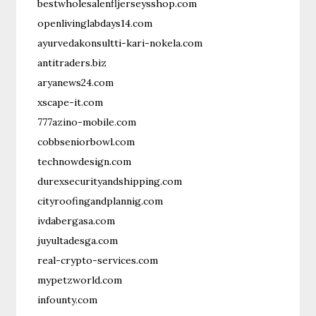
bestwholesalenfljerseysshop.com
openlivinglabdays14.com
ayurvedakonsultti-kari-nokela.com
antitraders.biz
aryanews24.com
xscape-it.com
777azino-mobile.com
cobbseniorbowl.com
technowdesign.com
durexsecurityandshipping.com
cityroofingandplannig.com
ivdabergasa.com
juyultadesga.com
real-crypto-services.com
mypetzworld.com
infounty.com