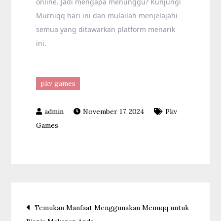
online. Jadi mengapa menunggu? Kunjungi
Murniqq hari ini dan mulailah menjelajahi
semua yang ditawarkan platform menarik
ini.
pkv games
November 17, 2024
Pkv
Games
Post
Temukan Manfaat Menggunakan Menuqq untuk