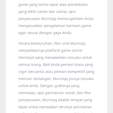
game yang serba cepat atau pendekatan
yang lebih santai dan santai, opsi
penyesuaian Murniqq memungkinkan Anda
menyesuaikan pengalaman bermain game
agar sesuai dengan gaya Anda.
Secara keseluruhan, fitur unik Murniqq
menjadikannya platform game online
menonjol yang menawarkan sesuatu untuk
semua orang. Baik Anda pemain biasa yang
ingin bersantai atau pemain kompetitif yang
mencari tantangan, Murniqq punya sesuatu
untuk Anda. Dengan grafisnya yang
memukau, opsi permainan sosial, dan fitur
penyesuaian, Murniqq adalah tempat yang
tepat untuk merasakan serunya permainan