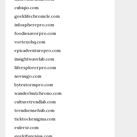
cubiqio.com
geeklifechronicle.com
infospherepro.com
foodiesavorpro.com
vortexohq.com
epicadventurepro.com
insightwavelab.com
lifeexplorerpro.com
novusgo.com
bytestormpro.com
wanderlustchrono.com
culturetrendlab.com
trendsensehub.com
ticktockenigma.com
eulerxr.com
geekifygenius.com