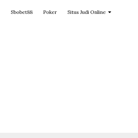
o
Sbobet88
Poker
Situs Judi Online