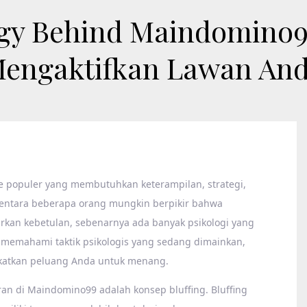
ogy Behind Maindomino9
engaktifkan Lawan An
 populer yang membutuhkan keterampilan, strategi,
entara beberapa orang mungkin berpikir bahwa
rkan kebetulan, sebenarnya ada banyak psikologi yang
memahami taktik psikologis yang sedang dimainkan,
katkan peluang Anda untuk menang.
ran di Maindomino99 adalah konsep bluffing. Bluffing