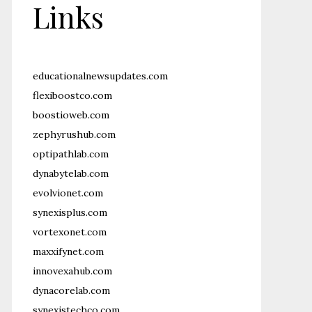
Links
educationalnewsupdates.com
flexiboostco.com
boostioweb.com
zephyrushub.com
optipathlab.com
dynabytelab.com
evolvionet.com
synexisplus.com
vortexonet.com
maxxifynet.com
innovexahub.com
dynacorelab.com
synexistechco.com