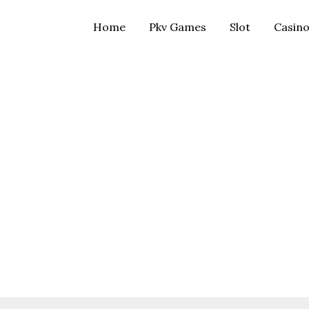
Home
Pkv Games
Slot
Casin