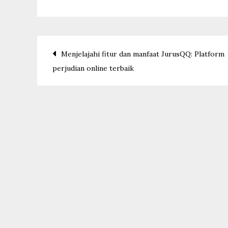
Post
Menjelajahi fitur dan manfaat JurusQQ: Platform
perjudian online terbaik
navigation