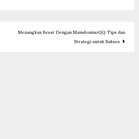
Menangkan Besar Dengan MaindominoQQ: Tips dan
Strategi untuk Sukses