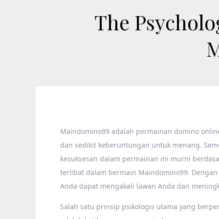
The Psychol
M
Maindomino99 adalah permainan domino online
dan sedikit keberuntungan untuk menang. Sem
kesuksesan dalam permainan ini murni berdasa
terlibat dalam bermain Maindomino99. Dengan 
Anda dapat mengakali lawan Anda dan mening
Salah satu prinsip psikologis utama yang berpe