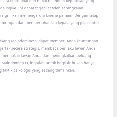
secara emosional dan mulai membuat keputusan yang
a logika. Ini dapat terjadi setelah serangkaian
a signifikan memengaruhi kinerja pemain. Dengan tetap
emiringan dan mempertahankan kepala yang jelas untuk
belakang Maindomino99 dapat memberi Anda keuntungan
ertak secara strategis, membaca perilaku lawan Anda,
at mengakali lawan Anda dan meningkatkan peluang
n Maindomino99, ingatlah untuk berpikir bukan hanya
g taktik psikologis yang sedang dimainkan.