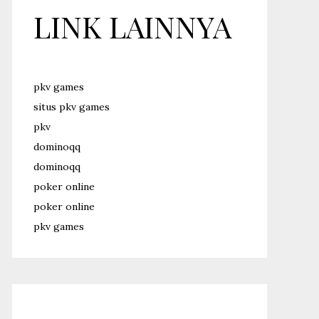
LINK LAINNYA
pkv games
situs pkv games
pkv
dominoqq
dominoqq
poker online
poker online
pkv games