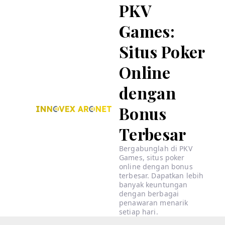
PKV
Skip
to
Games:
content
Situs Poker
Online
dengan
Bonus
Terbesar
Bergabunglah di PKV
Games, situs poker
online dengan bonus
terbesar. Dapatkan lebih
banyak keuntungan
dengan berbagai
penawaran menarik
setiap hari.