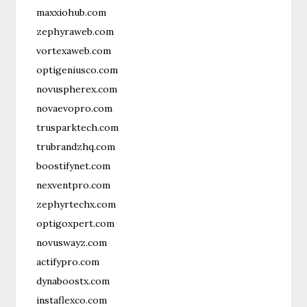
maxxiohub.com
zephyraweb.com
vortexaweb.com
optigeniusco.com
novuspherex.com
novaevopro.com
trusparktech.com
trubrandzhq.com
boostifynet.com
nexventpro.com
zephyrtechx.com
optigoxpert.com
novuswayz.com
actifypro.com
dynaboostx.com
instaflexco.com