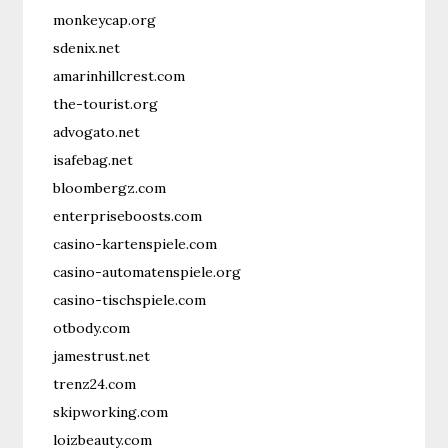
monkeycap.org
sdenix.net
amarinhillcrest.com
the-tourist.org
advogato.net
isafebag.net
bloombergz.com
enterpriseboosts.com
casino-kartenspiele.com
casino-automatenspiele.org
casino-tischspiele.com
otbody.com
jamestrust.net
trenz24.com
skipworking.com
loizbeauty.com