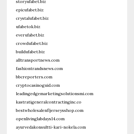
storyufabet.biz
epicufabet.biz
crystalufabet.biz
ufabetok.biz
everufabet.biz
crowdufabet.biz
buildufabet.biz
alltransportnews.com
fashiontrandsnews.com
bbcreporters.com
cryptocasinoguid.com
leadingedgemarketingsolutionsmi.com
kastratigeneralcontractinginc.co
bestwholesalenfljerseysshop.com
openlivinglabdays14.com
ayurvedakonsultti-kari-nokela.com