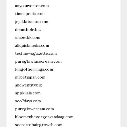
anyconverter.com
timespedia.com
jejakkrismon.com
diemthole.biz
ufabetkk.com
allquickmedia.com
technewsgazette.com
pureglowfacecream.com
kingofherrings.com
mrbetjapan.com
anewentity.biz
appkuala.com
seo7days.com
pureglowcream.com
bloemenbezorgenvandaag.com
secrettohairgrowth.com