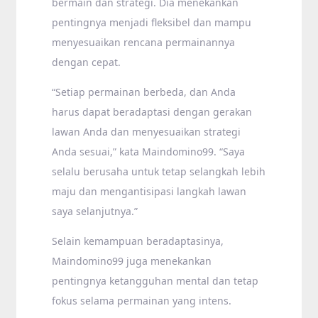
bermain dan strategi. Dia menekankan
pentingnya menjadi fleksibel dan mampu
menyesuaikan rencana permainannya
dengan cepat.
“Setiap permainan berbeda, dan Anda
harus dapat beradaptasi dengan gerakan
lawan Anda dan menyesuaikan strategi
Anda sesuai,” kata Maindomino99. “Saya
selalu berusaha untuk tetap selangkah lebih
maju dan mengantisipasi langkah lawan
saya selanjutnya.”
Selain kemampuan beradaptasinya,
Maindomino99 juga menekankan
pentingnya ketangguhan mental dan tetap
fokus selama permainan yang intens.