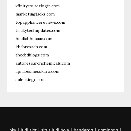
xfinityrouterlogin.com
marketingjacks.com
topappliancereviews.com
trickytechupdates.com
hindiabhimaan.com
khabresach.com
thecbdblogs.com
autoresearchchemicals.com
apnabusinesskaro.com
suleckiego.com
pkv
|
judi slot
|
situs judi bola
|
bandarqq
|
dominoqq
|