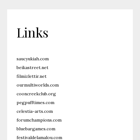
Links
saucyukiah.com
beikastreet.net
filmizlettir.net
ourmultiworlds.com
cooncreekclub.org
pegpufftimes.com
celestia-arts.com
forumchampions.com
bluebargames.com
festivaldelamalou.com