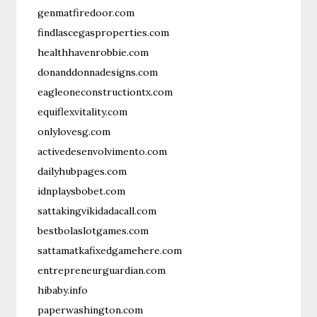
genmatfiredoor.com
findlascegasproperties.com
healthhavenrobbie.com
donanddonnadesigns.com
eagleoneconstructiontx.com
equiflexvitality.com
onlylovesg.com
activedesenvolvimento.com
dailyhubpages.com
idnplaysbobet.com
sattakingvikidadacall.com
bestbolaslotgames.com
sattamatkafixedgamehere.com
entrepreneurguardian.com
hibaby.info
paperwashington.com