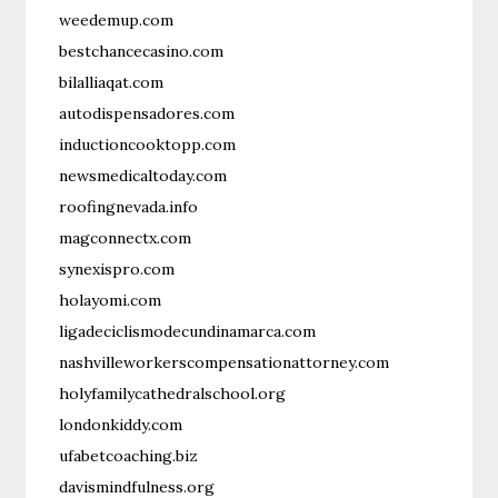
weedemup.com
bestchancecasino.com
bilalliaqat.com
autodispensadores.com
inductioncooktopp.com
newsmedicaltoday.com
roofingnevada.info
magconnectx.com
synexispro.com
holayomi.com
ligadeciclismodecundinamarca.com
nashvilleworkerscompensationattorney.com
holyfamilycathedralschool.org
londonkiddy.com
ufabetcoaching.biz
davismindfulness.org