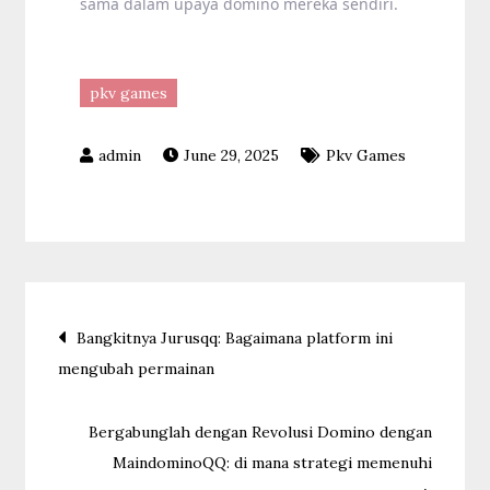
sama dalam upaya domino mereka sendiri.
pkv games
June 29, 2025
Pkv Games
Post
Bangkitnya Jurusqq: Bagaimana platform ini
mengubah permainan
navigation
Bergabunglah dengan Revolusi Domino dengan
MaindominoQQ: di mana strategi memenuhi