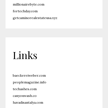
millionairebyte.com
fortechday.com
getcaminorealestateusa.xyz
Links
baeckereiweber.com
peoplemagazine.info
techashes.com
canyouwash.co
havadisantalya.com