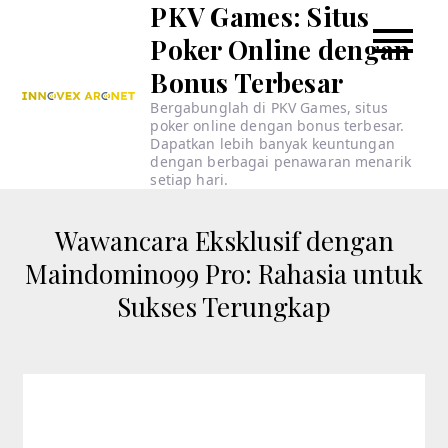
PKV Games: Situs
Skip
to
Poker Online dengan
content
Bonus Terbesar
Bergabunglah di PKV Games, situs
poker online dengan bonus terbesar.
Dapatkan lebih banyak keuntungan
dengan berbagai penawaran menarik
setiap hari.
Wawancara Eksklusif dengan
Maindomino99 Pro: Rahasia untuk
Sukses Terungkap