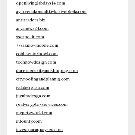
openlivinglabdays14.com
ayurvedakonsultti-kari-nokela.com
antitraders.biz
aryanews24.com
xscape-it.com
777azino-mobile.com
cobbseniorbowl.com
technowdesign.com
durexsecurityandshipping.com
cityroofingandplannig.com
ivdabergasa.com
juyultadesga.com
real-crypto-services.com
mypetzworld.com
infounty.com
investparaguay-eu.com