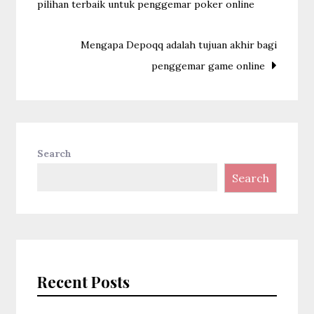
pilihan terbaik untuk penggemar poker online
navigation
Mengapa Depoqq adalah tujuan akhir bagi
penggemar game online
Search
Search
Recent Posts