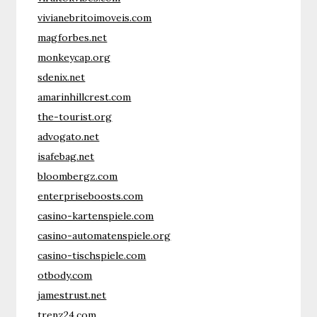
vivianebritoimoveis.com
magforbes.net
monkeycap.org
sdenix.net
amarinhillcrest.com
the-tourist.org
advogato.net
isafebag.net
bloombergz.com
enterpriseboosts.com
casino-kartenspiele.com
casino-automatenspiele.org
casino-tischspiele.com
otbody.com
jamestrust.net
trenz24.com