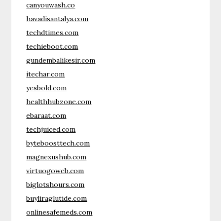
canyouwash.co
havadisantalya.com
techdtimes.com
techieboot.com
gundembalikesir.com
itechar.com
yesbold.com
healthhubzone.com
ebaraat.com
techjuiced.com
byteboosttech.com
magnexushub.com
virtuogoweb.com
biglotshours.com
buyliraglutide.com
onlinesafemeds.com