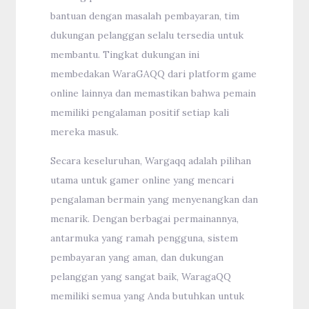
bantuan dengan masalah pembayaran, tim
dukungan pelanggan selalu tersedia untuk
membantu. Tingkat dukungan ini
membedakan WaraGAQQ dari platform game
online lainnya dan memastikan bahwa pemain
memiliki pengalaman positif setiap kali
mereka masuk.
Secara keseluruhan, Wargaqq adalah pilihan
utama untuk gamer online yang mencari
pengalaman bermain yang menyenangkan dan
menarik. Dengan berbagai permainannya,
antarmuka yang ramah pengguna, sistem
pembayaran yang aman, dan dukungan
pelanggan yang sangat baik, WaragaQQ
memiliki semua yang Anda butuhkan untuk