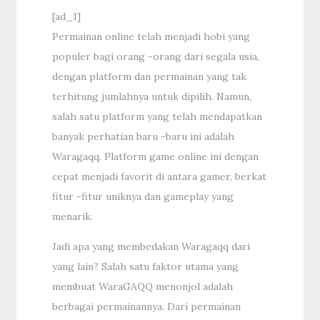
[ad_1]
Permainan online telah menjadi hobi yang
populer bagi orang -orang dari segala usia,
dengan platform dan permainan yang tak
terhitung jumlahnya untuk dipilih. Namun,
salah satu platform yang telah mendapatkan
banyak perhatian baru -baru ini adalah
Waragaqq. Platform game online ini dengan
cepat menjadi favorit di antara gamer, berkat
fitur -fitur uniknya dan gameplay yang
menarik.
Jadi apa yang membedakan Waragaqq dari
yang lain? Salah satu faktor utama yang
membuat WaraGAQQ menonjol adalah
berbagai permainannya. Dari permainan