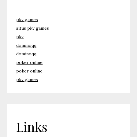
pkv games
situs pkv games
pkv
dominoqq
dominoqq
poker online
poker online
pkv games
Links