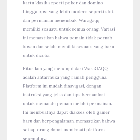
kartu klasik seperti poker dan domino
hingga opsi yang lebih modern seperti slot
dan permainan menembak, Waragaqq
memiliki sesuatu untuk semua orang. Variasi
ini memastikan bahwa pemain tidak pernah
bosan dan selalu memiliki sesuatu yang baru
untuk dicoba.
Fitur lain yang menonjol dari WaraGAQQ
adalah antarmuka yang ramah pengguna.
Platform ini mudah dinavigasi, dengan
instruksi yang jelas dan tips bermanfaat
untuk memandu pemain melalui permainan.
Ini membuatnya dapat diakses oleh gamer
baru dan berpengalaman, memastikan bahwa
setiap orang dapat menikmati platform
sepenuhnya.