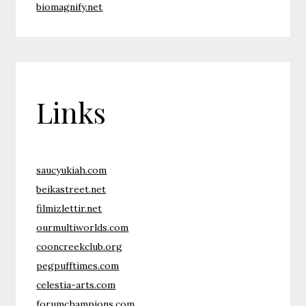
biomagnify.net
Links
saucyukiah.com
beikastreet.net
filmizlettir.net
ourmultiworlds.com
cooncreekclub.org
pegpufftimes.com
celestia-arts.com
forumchampions.com