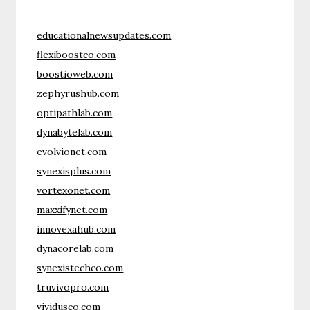
educationalnewsupdates.com
flexiboostco.com
boostioweb.com
zephyrushub.com
optipathlab.com
dynabytelab.com
evolvionet.com
synexisplus.com
vortexonet.com
maxxifynet.com
innovexahub.com
dynacorelab.com
synexistechco.com
truvivopro.com
vividusco.com