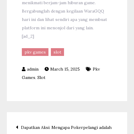
menikmati berjam-jam hiburan game.
Bergabunglah dengan kegilaan WaraGQQ
hari ini dan lihat sendiri apa yang membuat
platform ini menonjol dari yang lain.
[ad_2]
pkv games
slot
March 15, 2025
Pkv
Games
,
Slot
Post
Dapatkan Aksi: Mengapa Pokerpelangi adalah