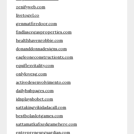
zenifyweb.com
livetogel.co
genmatfiredoor.com
findlascegasproperties.com
healthhavenrobbie.com
donanddonnadesigns.com
eagleoneconstructiontx.com
equiflexvitality.com
onlylovesg.com
activedesenvolvimento.com
dailyhubpages.com
idnplaysbobet.com
sattakingvikidadacall.com
bestbolaslotgames.com
sattamatkafixedgamehere.com
entrepreneurguardian.com