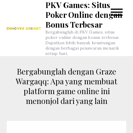
PKV Games: Situs
Skip
to
Poker Online dengan
content
Bonus Terbesar
Bergabunglah di PKV Games, situs
poker online dengan bonus terbesar.
Dapatkan lebih banyak keuntungan
dengan berbagai penawaran menarik
setiap hari.
Bergabunglah dengan Graze
Wargaqq: Apa yang membuat
platform game online ini
menonjol dari yang lain